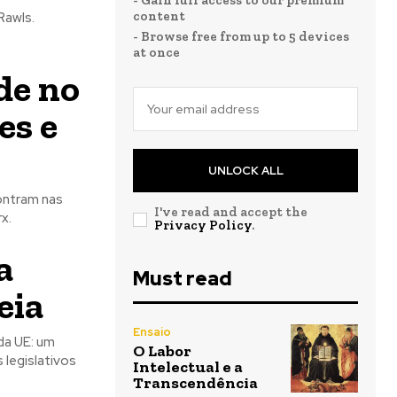
- Gain full access to our premium
content
Rawls.
- Browse free from up to 5 devices
at once
de no
es e
UNLOCK ALL
ontram nas
I've read and accept the
x.
Privacy Policy
.
a
Must read
eia
Ensaio
da UE: um
O Labor
legislativos
Intelectual e a
Transcendência