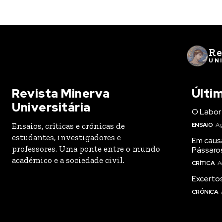
Re
UN
Revista Minerva
Últi
Universitária
O Labor 
Ensaios, críticas e crónicas de
ENSAIO
Ag
estudantes, investigadores e
Em caus
professores. Uma ponte entre o mundo
Pássaro
académico e a sociedade civil.
CRÍTICA
A
Excertos
CRÓNICA