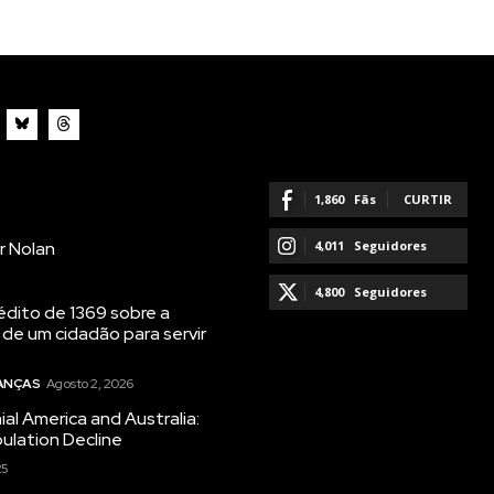
1,860
Fãs
CURTIR
r Nolan
4,011
Seguidores
SEGUIR
4,800
Seguidores
dito de 1369 sobre a
 de um cidadão para servir
SEGUIR
NANÇAS
Agosto 2, 2026
ial America and Australia:
ulation Decline
25