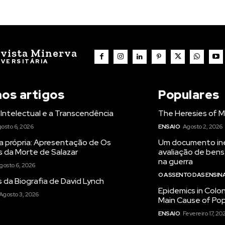
vista Minerva
IVERSITÁRIA
mos artigos
Populares
Intelectual e a Transcendência
The Heresies of M
osto 6, 2026
ENSAIO
Agosto 2, 2026
a própria: Apresentação de Os
Um documento iné
s da Morte de Salazar
avaliação de bens
na guerra
gosto 6, 2026
O ASSENTO DAS ENSI
 da Biografia de David Lynch
Epidemics in Colon
Agosto 3, 2026
Main Cause of Pop
ENSAIO
Fevereiro 17, 20