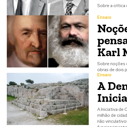
Sobre a crític
Ensaio
Noçõe
pens
Karl 
Sobre noções d
obras de dois 
Ensaio
A Dem
Inici
A Iniciativa de
milhão de cida
não vinculativ