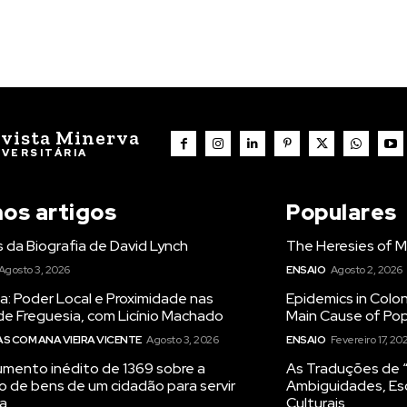
vista Minerva
IVERSITÁRIA
mos artigos
Populares
 da Biografia de David Lynch
The Heresies of M
Agosto 3, 2026
ENSAIO
Agosto 2, 2026
: Poder Local e Proximidade nas
Epidemics in Colon
de Freguesia, com Licínio Machado
Main Cause of Pop
 COM ANA VIEIRA VICENTE
Agosto 3, 2026
ENSAIO
Fevereiro 17, 20
mento inédito de 1369 sobre a
As Traduções de “
o de bens de um cidadão para servir
Ambiguidades, Es
ra
Culturais