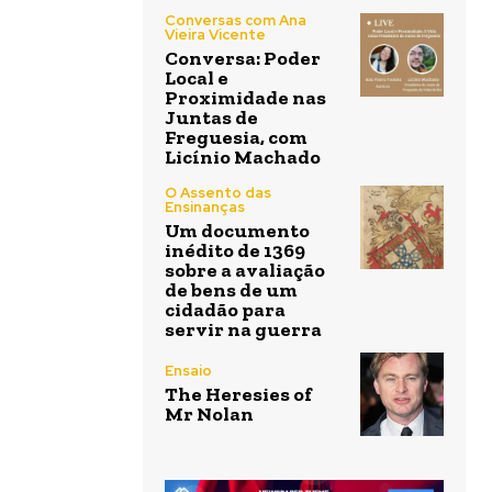
Conversas com Ana
Vieira Vicente
Conversa: Poder
Local e
Proximidade nas
Juntas de
Freguesia, com
Licínio Machado
O Assento das
Ensinanças
Um documento
inédito de 1369
sobre a avaliação
de bens de um
cidadão para
servir na guerra
Ensaio
The Heresies of
Mr Nolan