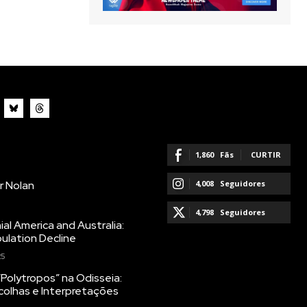
1,860
Fãs
CURTIR
r Nolan
4,008
Seguidores
SEGUIR
4,798
Seguidores
ial America and Australia:
ulation Decline
SEGUIR
25
Polytropos” na Odisseia:
colhas e Interpretações