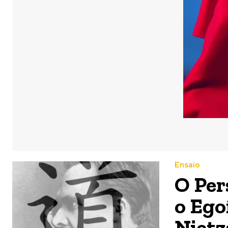
Ensaio
O Per
o Ego
Registe-se na
Registe-se na
Nietz
transacto, il
transacto, il