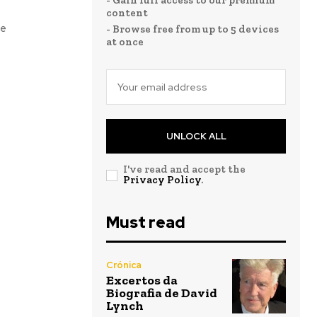
- Gain full access to our premium
content
se
- Browse free from up to 5 devices
at once
UNLOCK ALL
I've read and accept the
Privacy Policy
.
Must read
Crónica
Excertos da
Biografia de David
Lynch