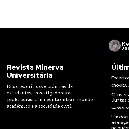
Re
UN
Revista Minerva
Últi
Universitária
Excertos
Ensaios, críticas e crónicas de
CRÓNICA
estudantes, investigadores e
Conversa
professores. Uma ponte entre o mundo
Juntas 
académico e a sociedade civil.
CONVERSAS
Um docu
avaliaçã
na guer