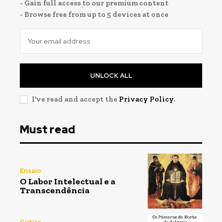
- Gain full access to our premium content
- Browse free from up to 5 devices at once
UNLOCK ALL
I've read and accept the
Privacy Policy
.
Registe-se na nossa lista de correio e receba mensalmente
Registe-se na nossa lista de correio e receba mensalmente
no seu email os artigos do mês transacto, ilustrações e
no seu email os artigos do mês transacto, ilustrações e
novidades.
novidades.
Insira o seu endereço de email e clique para
Insira o seu endereço de email e clique para
Must read
subscrever:
subscrever:
Ensaio
O Labor Intelectual e a
Transcendência