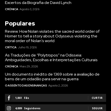
Excertos da Biografia de David Lynch
CRÓNICA
Agosto 3, 2026
Populares
Review: How Nolan violates the sacred world order of
Homer to tell a story about Odysseus violating the
moral order of Nolan’s world
CRÍTICA
Julho 19, 2026
As Traduções de “Polytropos” na Odisseia:
Ambiguidades, Escolhas e Interpretações Culturais
CRÓNICA
Maio 29, 2026
Um documento inédito de 1369 sobre a avaliação de
bens de um cidadão para servir na guerra
O ASSENTO DAS ENSINANÇAS
Agosto 2, 2026
1,861
Fãs
CURTIR
4,009
Seguidores
SEGUIR