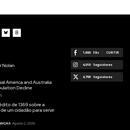
1,860
Fãs
CURTIR
r Nolan
4,010
Seguidores
SEGUIR
4,799
Seguidores
ial America and Australia:
ulation Decline
SEGUIR
25
dito de 1369 sobre a
 de um cidadão para servir
NANÇAS
Agosto 2, 2026