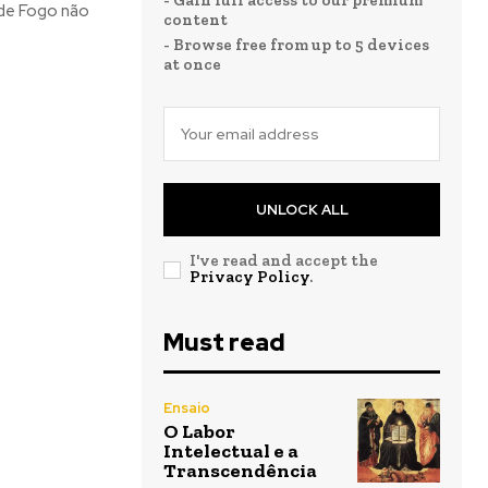
- Gain full access to our premium
 de Fogo não
content
- Browse free from up to 5 devices
at once
UNLOCK ALL
I've read and accept the
Privacy Policy
.
Must read
Ensaio
O Labor
Intelectual e a
Transcendência