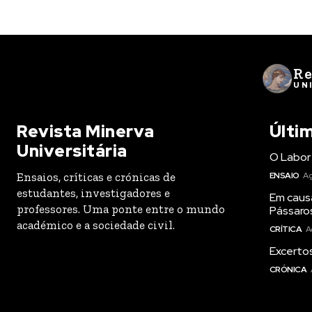
Re
UN
Revista Minerva
Últi
Universitária
O Labor 
Ensaios, críticas e crónicas de
ENSAIO
Ag
estudantes, investigadores e
Em caus
professores. Uma ponte entre o mundo
Pássaro
académico e a sociedade civil.
CRÍTICA
A
Excertos
CRÓNICA