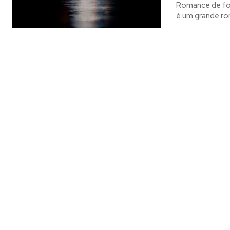
Romance de for
é um grande ro