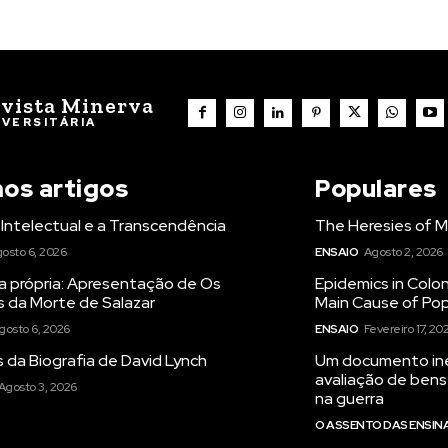
vista Minerva
IVERSITÁRIA
mos artigos
Populares
Intelectual e a Transcendência
The Heresies of M
osto 6, 2026
ENSAIO
Agosto 2, 2026
a própria: Apresentação de Os
Epidemics in Colon
s da Morte de Salazar
Main Cause of Pop
gosto 6, 2026
ENSAIO
Fevereiro 17, 20
 da Biografia de David Lynch
Um documento iné
avaliação de bens
Agosto 3, 2026
na guerra
O ASSENTO DAS ENSI