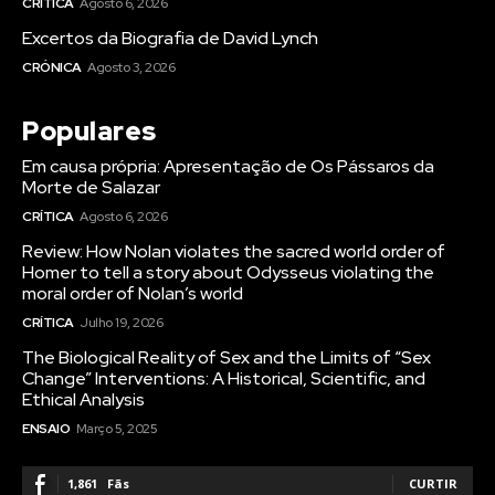
CRÍTICA
Agosto 6, 2026
Excertos da Biografia de David Lynch
CRÓNICA
Agosto 3, 2026
Populares
Em causa própria: Apresentação de Os Pássaros da
Morte de Salazar
CRÍTICA
Agosto 6, 2026
Review: How Nolan violates the sacred world order of
Homer to tell a story about Odysseus violating the
moral order of Nolan’s world
CRÍTICA
Julho 19, 2026
The Biological Reality of Sex and the Limits of “Sex
Change” Interventions: A Historical, Scientific, and
Ethical Analysis
ENSAIO
Março 5, 2025
1,861
Fãs
CURTIR