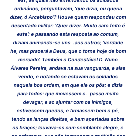
ordinários, perguntavam, ‘que dizia, ou queria
dizer, ó Arcebispo’? Houve quem respondeu com
desenfado militar: ‘Quer dizer. Muito caro feito é
este’: e passando esta resposta ao comum,
diziam animando-se uns. .aos outros; ‘verdade
he, mas prazerá a Deus, que o torne hoje de bom
mercado’. Também o Condestável D. Nuno
Álvares Pereira, andava na sua vanguarda, e alas
vendo, e notando se estavam os soldados
naquela boa ordem, em que ele os pôs; e dizia
para todos: que movessem o. .passo muito
devagar, e ao ajuntar com os inimigos,
estivessem quedos, e firmassem bem o pé,
tendo as lanças direitas, e bem apertadas sobre
os braços; louvava-os com semblante alegre, e
os esforçava, que não temessem a multidão dos