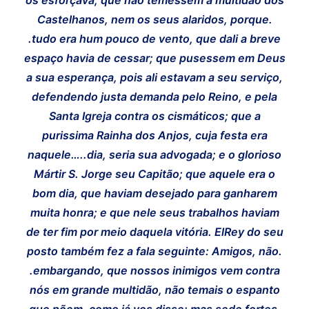
Castelhanos, nem os seus alaridos, porque.
.tudo era hum pouco de vento, que dali a breve
espaço havia de cessar; que pusessem em Deus
a sua esperança, pois ali estavam a seu serviço,
defendendo justa demanda pelo Reino, e pela
Santa Igreja contra os cismáticos; que a
purissima Rainha dos Anjos, cuja festa era
naquele…..dia, seria sua advogada; e o glorioso
Mártir S. Jorge seu Capitão; que aquele era o
bom dia, que haviam desejado para ganharem
muita honra; e que nele seus trabalhos haviam
de ter fim por meio daquela vitória. ElRey do seu
posto também fez a fala seguinte: Amigos, não.
.embargando, que nossos inimigos vem contra
nós em grande multidão, não temais o espanto
que põem, como já vos disse; mas sede fortes,