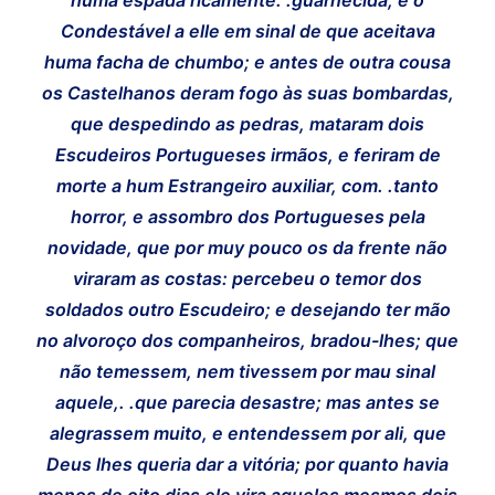
Condestável a elle em sinal de que aceitava
huma facha de chumbo; e antes de outra cousa
os Castelhanos deram fogo às suas bombardas,
que despedindo as pedras, mataram dois
Escudeiros Portugueses irmãos, e feriram de
morte a hum Estrangeiro auxiliar, com. .tanto
horror, e assombro dos Portugueses pela
novidade, que por muy pouco os da frente não
viraram as costas: percebeu o temor dos
soldados outro Escudeiro; e desejando ter mão
no alvoroço dos companheiros, bradou-lhes; que
não temessem, nem tivessem por mau sinal
aquele,. .que parecia desastre; mas antes se
alegrassem muito, e entendessem por ali, que
Deus lhes queria dar a vitória; por quanto havia
menos de oito dias ele vira aqueles mesmos dois