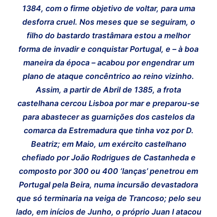
1384, com o firme objetivo de voltar, para uma
desforra cruel. Nos meses que se seguiram, o
filho do bastardo trastâmara estou a melhor
forma de invadir e conquistar Portugal, e – à boa
maneira da época – acabou por engendrar um
plano de ataque concêntrico ao reino vizinho.
Assim, a partir de Abril de 1385, a frota
castelhana cercou Lisboa por mar e preparou-se
para abastecer as guarnições dos castelos da
comarca da Estremadura que tinha voz por D.
Beatriz; em Maio, um exército castelhano
chefiado por João Rodrigues de Castanheda e
composto por 300 ou 400 ‘lanças’ penetrou em
Registe-se na nossa lista de correio e receba mensalmente
Registe-se na nossa lista de correio e receba mensalmente
no seu email os artigos do mês transacto, ilustrações e
no seu email os artigos do mês transacto, ilustrações e
Portugal pela Beira, numa incursão devastadora
novidades.
novidades.
Insira o seu endereço de email e clique para
Insira o seu endereço de email e clique para
que só terminaria na veiga de Trancoso; pelo seu
subscrever:
subscrever:
lado, em inícios de Junho, o próprio Juan I atacou