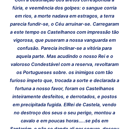
fúria, e veemência dos golpes: o sangue corria
em rios, a morte nadava em estragos, a terra
parecia fundir-se, o Céu arruinar-se. Carregaram
a este tempo os Castelhanos com impressão tão
vigorosa, que puseram a nossa vanguarda em
confusão. Parecia inclinar-se a vitória para
aquela parte. Mas acudindo o nosso Rei e o
valoroso Condestável com a reserva, revoltaram
os Portugueses sobre. os inimigos com tão
furioso ímpeto que, trocada a sorte e declarada a
fortuna a nosso favor, foram os Castelhanos
inteiramente desfeitos, e derrotados, e postos
em precipitada fugida. ElRei de Castela, vendo
no destroço dos seus o seu perigo, montou a
cavalo e em poucas horas…..se pôs em
Santarém, e não se dando ali por seguro, desceu