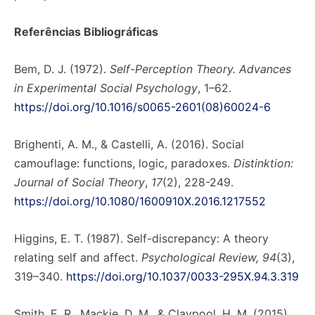
Referências Bibliográficas
Bem, D. J. (1972).
Self-Perception Theory. Advances
in Experimental Social Psychology
, 1–62.
https://doi.org/10.1016/s0065-2601(08)60024-6
Brighenti, A. M., & Castelli, A. (2016). Social
camouflage: functions, logic, paradoxes.
Distinktion:
Journal of Social Theory
,
17
(2), 228-249.
https://doi.org/10.1080/1600910X.2016.1217552
Higgins, E. T. (1987). Self-discrepancy: A theory
relating self and affect.
Psychological Review, 94
(3),
319–340.
https://doi.org/10.1037/0033-295X.94.3.319
Smith, E. R., Mackie, D. M., & Claypool, H. M. (2015).