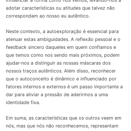
influenciar a forma como nos vemos, levando-nos a
adotar características ou atitudes que talvez não
correspondam ao nosso eu autêntico.
Neste contexto, a autoexploração é essencial para
atenuar estas ambiguidades. A reflexão pessoal e o
feedback
sincero daqueles em quem confiamos e
que temos como nos sendo mais próximos, podem
ajudar-nos a distinguir as nossas máscaras dos
nossos traços autênticos. Além disso, reconhecer
que o autoconceito é dinâmico e influenciado por
fatores internos e externos é um passo importante a
dar para aliviar a pressão de aderirmos a uma
Registe-se na nossa lista de correio e receba mensalmente
Registe-se na nossa lista de correio e receba mensalmente
identidade fixa.
no seu email os artigos do mês transacto, ilustrações e
no seu email os artigos do mês transacto, ilustrações e
novidades.
novidades.
Insira o seu endereço de email e clique para
Insira o seu endereço de email e clique para
subscrever:
subscrever:
Em suma, as características que os outros veem em
nós, mas que nós não reconhecemos, representam