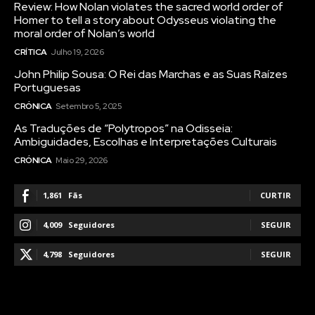
Review: How Nolan violates the sacred world order of
Homer to tell a story about Odysseus violating the
moral order of Nolan’s world
CRÍTICA
Julho 19, 2026
John Philip Sousa: O Rei das Marchas e as Suas Raízes
Portuguesas
CRÓNICA
Setembro 5, 2025
As Traduções de “Polytropos” na Odisseia:
Ambiguidades, Escolhas e Interpretações Culturais
CRÓNICA
Maio 29, 2026
1,861
Fãs
CURTIR
4,009
Seguidores
SEGUIR
4,798
Seguidores
SEGUIR