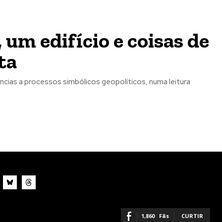
 um edifício e coisas de
o mês
o mês
crever:
crever:
ta
ências a processos simbólicos geopolíticos, numa leitura
1,860
Fãs
CURTIR