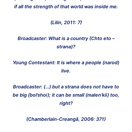
if all the strength of that world was inside me.
(Lilin, 2011: 7)
Broadcaster
: What is a country (
Chto eto –
strana
)?
Young Contestant
: It is where a people (
narod
)
live.
Broadcaster
: (…) but a
strana
does not have to
be big (
bol’shoi
); it can be small (
malen’kii
) too,
right?
(Chamberlain-Creangă, 2006: 371)