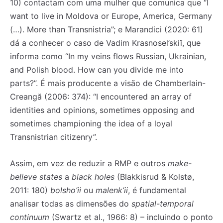
10) contactam com uma mulher que comunica que “I
want to live in Moldova or Europe, America, Germany
(…). More than Transnistria”; e Marandici (2020: 61)
dá a conhecer o caso de Vadim Krasnosel’skiĭ, que
informa como “In my veins flows Russian, Ukrainian,
and Polish blood. How can you divide me into
parts?”. É mais producente a visão de Chamberlain-
Creangă (2006: 374): “I encountered an array of
identities and opinions, sometimes opposing and
sometimes championing the idea of a loyal
Transnistrian citizenry”.
Assim, em vez de reduzir a RMP e outros
make-
believe states
a
black holes
(Blakkisrud & Kolstø,
2011: 180)
bolsho’ii
ou
malenk’ii
, é fundamental
analisar todas as dimensões do
spatial-temporal
continuum
(Swartz et al., 1966: 8) – incluindo o ponto