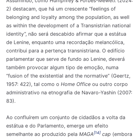
Assumindo, como Humphrey & Forbes-Mewett (2024:
2) destacam, que há um crescente “feelings of
belonging and loyalty among the population, as well
as within the development of a Transnistrian national
identity”, não será descabido afirmar que a estátua
de Lenine, enquanto uma recordação melancólica,
contribui para a pertença transnistriana. O edifício
parlamentar que serve de fundo ao Lenine, deverá
também provocar algum tipo de emoção, numa
“fusion of the existential and the normative” (Geertz,
1957: 422), tal como o
Home Office
ou outro corpo
administrativo na etnografia de Navaro-Yashin (2007:
83).
Ao confluírem um conjunto de cidadãos a volta da
estátua e do Parlamento, emerge um efeito
[14]
semelhante ao produzido pela
MAGA
cap
(embora