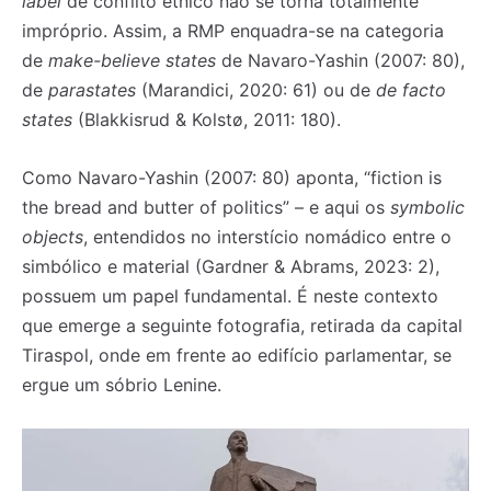
label
de conflito étnico não se torna totalmente
impróprio. Assim, a RMP enquadra-se na categoria
de
make-believe states
de Navaro-Yashin (2007: 80),
de
parastates
(Marandici, 2020: 61) ou de
de facto
states
(Blakkisrud & Kolstø, 2011: 180).
Como Navaro-Yashin (2007: 80) aponta, “fiction is
the bread and butter of politics” – e aqui os
symbolic
objects
, entendidos no interstício nomádico entre o
simbólico e material (Gardner & Abrams, 2023: 2),
possuem um papel fundamental. É neste contexto
que emerge a seguinte fotografia, retirada da capital
Tiraspol, onde em frente ao edifício parlamentar, se
ergue um sóbrio Lenine.