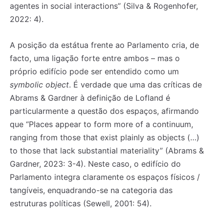
agentes in social interactions” (Silva & Rogenhofer,
2022: 4).
A posição da estátua frente ao Parlamento cria, de
facto, uma ligação forte entre ambos – mas o
próprio edifício pode ser entendido como um
symbolic object
. É verdade que uma das críticas de
Abrams & Gardner à definição de Lofland é
particularmente a questão dos espaços, afirmando
que “Places appear to form more of a continuum,
ranging from those that exist plainly as objects (…)
to those that lack substantial materiality” (Abrams &
Gardner, 2023: 3-4). Neste caso, o edifício do
Registe-se na nossa lista de correio e receba mensalmente
Registe-se na nossa lista de correio e receba mensalmente
Parlamento integra claramente os espaços físicos /
no seu email os artigos do mês transacto, ilustrações e
no seu email os artigos do mês transacto, ilustrações e
tangíveis, enquadrando-se na categoria das
novidades.
novidades.
Insira o seu endereço de email e clique para
Insira o seu endereço de email e clique para
estruturas políticas (Sewell, 2001: 54).
subscrever:
subscrever: