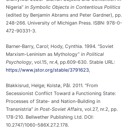
Nigeria”
in
Symbolic Objects in Contentious Politics
(edited by Benjamin Abrams and Peter Gardner), pp.
248-266. University of Michigan Press. ISBN: 978-0-
472-90331-3.
Barner-Barry, Carol; Hody, Cynthia. 1994. “Soviet
Marxism-Leninism as Mythology”
in Political
Psychology
, vol.15, nr.4, pp.609-630. Stable URL:
https://www.jstor.org/stable/3791623
,
Blakkisrud, Helge; Kolstø, Pål. 2011. “From
Secessionist Conflict Toward a Functioning State:
Processes of State- and Nation-Building in
Transnistria”
in Post-Soviet Affairs
, vol.27, nr.2, pp.
178-210. Bellwether Publishing Ltd. DOI:
10.2747/1060-586X.27.2.178.