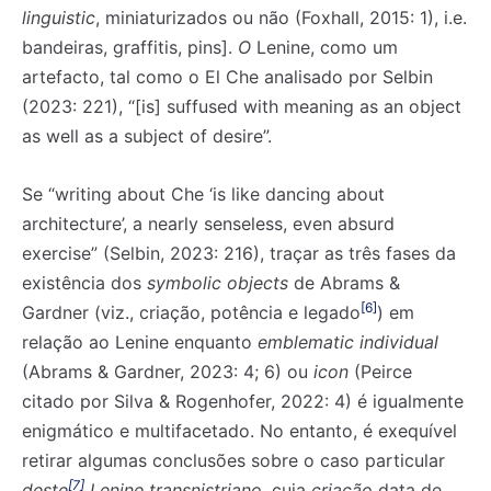
linguistic
, miniaturizados ou não (Foxhall, 2015: 1), i.e.
bandeiras, graffitis, pins].
O
Lenine, como um
artefacto, tal como o El Che analisado por Selbin
(2023: 221), “[is] suffused with meaning as an object
as well as a subject of desire”.
Se “writing about Che ‘is like dancing about
architecture’, a nearly senseless, even absurd
exercise” (Selbin, 2023: 216), traçar as três fases da
existência dos
symbolic objects
de Abrams &
[6]
Gardner (viz., criação, potência e legado
) em
relação ao Lenine enquanto
emblematic individual
(Abrams & Gardner, 2023: 4; 6) ou
icon
(Peirce
citado por Silva & Rogenhofer, 2022: 4) é igualmente
enigmático e multifacetado. No entanto, é exequível
retirar algumas conclusões sobre o caso particular
[7]
deste
Lenine transnistriano
, cuja
criação
data de