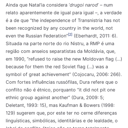
Ainda que Natal’ia considera ‘
drugoi narod
’ – num
relato aparentemente de igual para igual –, a verdade
é a de que “the independence of Transnistria has not
been recognized by any country in the world, not
[2]
even the Russian Federation”
(Eberhardt, 2011: 6).
Situada na parte norte do rio Nistru, a RMP é uma
região com anseios separatistas da Moldávia, que,
em 1990, “refused to raise the new Moldovan flag (…)
because for them the red Soviet flag (…) was a
symbol of great achievement” (Cojocaru, 2006: 266).
Com fortes influências russófilas, Dura refere que o
conflito não é étnico, porquanto “it did not pit one
ethnic group against another” (Dura, 2009: 5;
Deletant, 1993: 15), mas Kaufman & Bowers (1998:
129) sugerem que, por este ter no cerne diferenças
linguísticas, simbólicas, identitárias e de lealdade, o