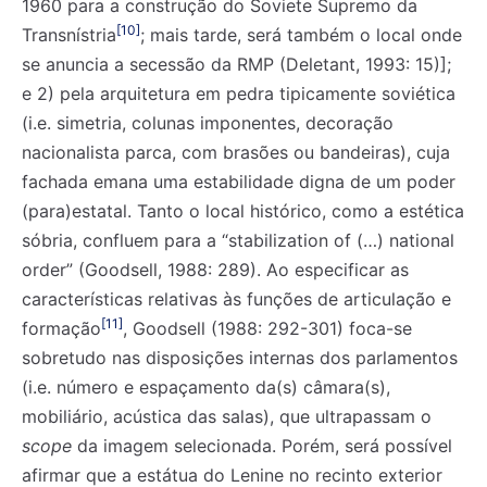
1960 para a construção do Soviete Supremo da
[10]
Transnístria
; mais tarde, será também o local onde
se anuncia a secessão da RMP (Deletant, 1993: 15)];
e 2) pela arquitetura em pedra tipicamente soviética
(i.e. simetria, colunas imponentes, decoração
nacionalista parca, com brasões ou bandeiras), cuja
fachada emana uma estabilidade digna de um poder
(para)estatal. Tanto o local histórico, como a estética
sóbria, confluem para a “stabilization of (…) national
order” (Goodsell, 1988: 289). Ao especificar as
características relativas às funções de articulação e
[11]
formação
, Goodsell (1988: 292-301) foca-se
sobretudo nas disposições internas dos parlamentos
(i.e. número e espaçamento da(s) câmara(s),
mobiliário, acústica das salas), que ultrapassam o
scope
da imagem selecionada. Porém, será possível
afirmar que a estátua do Lenine no recinto exterior