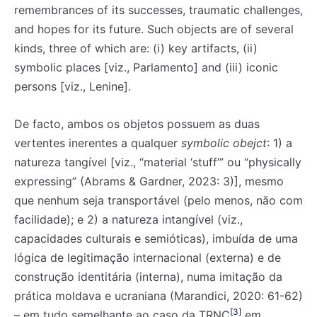
remembrances of its successes, traumatic challenges,
and hopes for its future. Such objects are of several
kinds, three of which are: (i) key artifacts, (ii)
symbolic places [viz., Parlamento] and (iii) iconic
persons [viz., Lenine].
De facto, ambos os objetos possuem as duas
vertentes inerentes a qualquer
symbolic obejct
: 1) a
natureza tangível [viz., “material ‘stuff’” ou “physically
expressing” (Abrams & Gardner, 2023: 3)], mesmo
que nenhum seja transportável (pelo menos, não com
facilidade); e 2) a natureza intangível (viz.,
capacidades culturais e semióticas), imbuída de uma
lógica de legitimação internacional (externa) e de
construção identitária (interna), numa imitação da
prática moldava e ucraniana (Marandici, 2020: 61-62)
[3]
– em tudo semelhante ao caso da TRNC
em