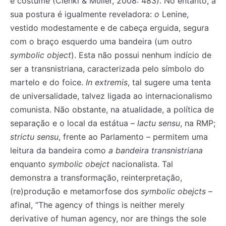
é costume (Cienki & Mϋller, 2008: 483). No entanto, a
sua postura é igualmente reveladora:
o
Lenine,
vestido modestamente e de cabeça erguida, segura
com o braço esquerdo uma bandeira (um outro
symbolic object
). Esta não possui nenhum indício de
ser a transnistriana, caracterizada pelo símbolo do
martelo e do foice.
In extremis
, tal sugere uma tenta
de universalidade, talvez ligada ao internacionalismo
comunista. Não obstante, na atualidade, a política de
separação e o local da estátua –
lactu sensu
, na RMP;
strictu sensu
, frente ao Parlamento – permitem uma
leitura da bandeira como
a
bandeira
transnistriana
enquanto
symbolic obejct
nacionalista. Tal
demonstra a transformação, reinterpretação,
(re)produção e metamorfose dos
symbolic obejcts
–
afinal, “The agency of things is neither merely
derivative of human agency, nor are things the sole