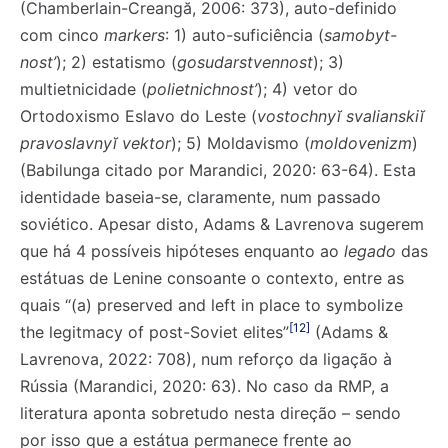
(Chamberlain-Creangă, 2006: 373), auto-definido
com cinco
markers
: 1) auto-suficiência (
samobyt-
nost’
); 2) estatismo (
gosudarstvennost
); 3)
multietnicidade (
polietnichnost’
); 4) vetor do
Ortodoxismo Eslavo do Leste (
vostochnyĭ svalianskiĭ
pravoslavnyĭ vektor
); 5) Moldavismo (
moldovenizm
)
(Babilunga citado por Marandici, 2020: 63-64). Esta
identidade baseia-se, claramente, num passado
soviético. Apesar disto, Adams & Lavrenova sugerem
que há 4 possíveis hipóteses enquanto ao
legado
das
estátuas de Lenine consoante o contexto, entre as
quais “(a) preserved and left in place to symbolize
[12]
the legitmacy of post-Soviet elites”
(Adams &
Lavrenova, 2022: 708), num reforço da ligação à
Rússia (Marandici, 2020: 63). No caso da RMP, a
literatura aponta sobretudo nesta direção – sendo
por isso que a estátua permanece frente ao