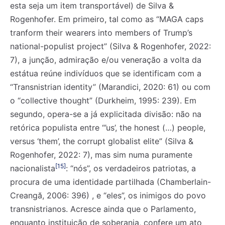
esta seja um item transportável) de Silva &
Rogenhofer. Em primeiro, tal como as “MAGA caps
tranform their wearers into members of Trump’s
national-populist project” (Silva & Rogenhofer, 2022:
7), a junção, admiração e/ou veneração a volta da
estátua reúne indivíduos que se identificam com a
“Transnistrian identity” (Marandici, 2020: 61) ou com
o “collective thought” (Durkheim, 1995: 239). Em
segundo, opera-se a já explicitada divisão: não na
retórica populista entre “’us’, the honest (…) people,
versus ‘them’, the corrupt globalist elite” (Silva &
Rogenhofer, 2022: 7), mas sim numa puramente
[15]
nacionalista
: “nós”, os verdadeiros patriotas, a
procura de uma identidade partilhada (Chamberlain-
Creangă, 2006: 396) , e “eles”, os inimigos do povo
transnistrianos. Acresce ainda que o Parlamento,
enquanto instituição de soberania, confere um ato