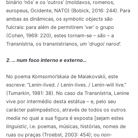
binário ‘nós’ e os ‘outros’ (moldavos, romenos,
europeus, Ocidente, NATO) (Bobick, 2016: 244). Para
ambas as dinâmicas, os
symbolic objects
são
fulcrais: para além de permitirem ‘ver’ o grupo
(Cohen, 1969: 220), estes tornam-se –
são
– a
Transnístria, os transnistrianos, um ‘
drugoi narod
’.
2. … num foco interno e externo…
No poema
Komsomol’skaia
de Maiakovskii, este
escreve: “Lenin-lived. / Lenin-lives. / Lenin-will live.”
(Tumarkin, 1981: 38). No caso da Transnístria, Lenine
vive por intermédio desta estátua – e, pelo seu
carácter palimpséstico, através de todos os outros
media
no qual a sua figura é exposta [sejam estes
linguistic
, i.e. poemas, músicas, histórias, nomes de
ruas ou praças (Troebst, 2003: 454); ou
non-