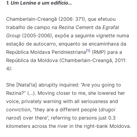
1. Um Lenine e um edifício…
Chamberlain-Creangă (2006: 371), que efetuou
trabalho de campo na
Rezina Cement
da
Egrafal
Group
(2005-2006), expõe a seguinte
vignette
numa
estação de autocarro, enquanto se encaminhava da
[1]
República Moldava Peridniestriana
(RMP) para a
República da Moldova (Chamberlain-Creangă, 2011:
4):
She [Natal’ia] abruptly inquired: “Are you going to
Rezina?” (…). Moving closer to me, she lowered her
voice, privately warning with all seriousness and
conviction, “they are a different people (
drugoi
narod
) over there”, referring to persons just 0.3
kilometers across the river in the right-bank Moldova.