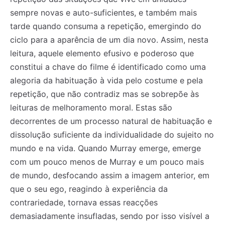
sempre novas e auto-suficientes, e também mais
tarde quando consuma a repetição, emergindo do
Registe-se na nossa lista de correio e receba mensalmente
Registe-se na nossa lista de correio e receba mensalmente
ciclo para a aparência de um dia novo. Assim, nesta
no seu email os artigos do mês transacto, ilustrações e
no seu email os artigos do mês transacto, ilustrações e
novidades.
novidades.
Insira o seu endereço de email e clique para
Insira o seu endereço de email e clique para
leitura, aquele elemento efusivo e poderoso que
subscrever:
subscrever:
constitui a chave do filme é identificado como uma
alegoria da habituação à vida pelo costume e pela
repetição, que não contradiz mas se sobrepõe às
leituras de melhoramento moral. Estas são
decorrentes de um processo natural de habituação e
dissolução suficiente da individualidade do sujeito no
mundo e na vida. Quando Murray emerge, emerge
com um pouco menos de Murray e um pouco mais
de mundo, desfocando assim a imagem anterior, em
que o seu ego, reagindo à experiência da
contrariedade, tornava essas reacções
demasiadamente insufladas, sendo por isso visível a