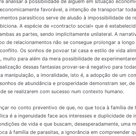
e analisar a possibilidade de alguém em situação económi
economicamente favorável, a intenção de transportar tod
mentos parasíticos serve de alusão à impossibilidade de r
mbiciona. A espécie de «contracto social» que é estabelec
ambas as partes, sendo implicitamente unilateral. A narrat
po de relacionamentos não se consegue prolongar a longo 
onflito. Os sonhos de povoar tal casa e estilo de vida ali
s, muito para além da mera possibilidade de experimentar
ealização dessas fantasias provar-se-á negativo para todas
, a manipulação, a imoralidade, isto é, a adopção de um c
 sonhos de abundância e prosperidade demonstram ser, d
 de se realizarem com sucesso num contexto humano.
nçar no conto preventivo de que, no que toca à família de
ílica é a ingenuidade face aos interesses e duplicidade de 
ndições de vida e que buscam, desesperadamente, uma ma
toca à família de parasitas, a ignorância em compreender q