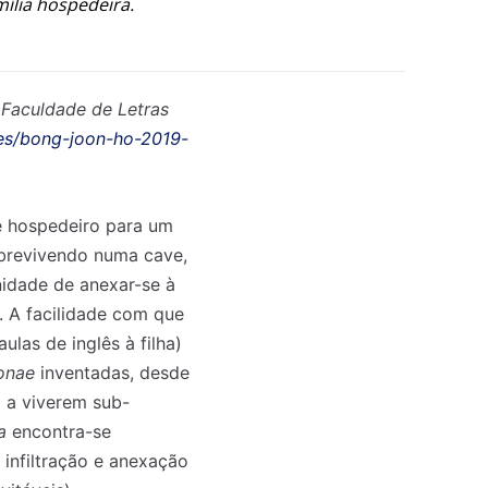
ília hospedeira.
 Faculdade de Letras
oes/bong-joon-ho-2019-
e hospedeiro para um
obrevivendo numa cave,
nidade de anexar-se à
. A facilidade com que
aulas de inglês à filha)
onae
inventadas, desde
o a viverem sub-
ta
encontra-se
 infiltração e anexação