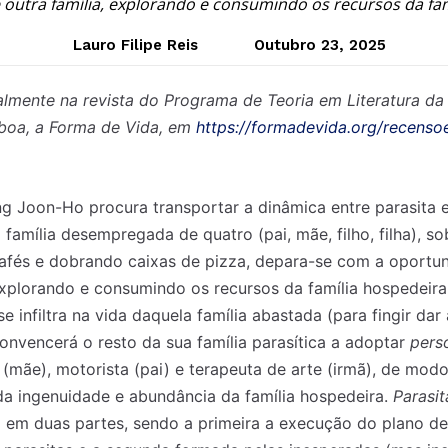
 outra família, explorando e consumindo os recursos da fam
Lauro Filipe Reis
Outubro 23, 2025
almente na revista do Programa de Teoria em Literatura da
sboa, a Forma de Vida, em
https://formadevida.org/recens
g Joon-Ho procura transportar a dinâmica entre parasita 
amília desempregada de quatro (pai, mãe, filho, filha), s
cafés e dobrando caixas de pizza, depara-se com a oportu
 explorando e consumindo os recursos da família hospedeira
e infiltra na vida daquela família abastada (para fingir dar 
convencerá o resto da sua família parasítica a adoptar
pers
mãe), motorista (pai) e terapeuta de arte (irmã), de mod
 da ingenuidade e abundância da família hospedeira.
Parasi
o em duas partes, sendo a primeira a execução do plano de