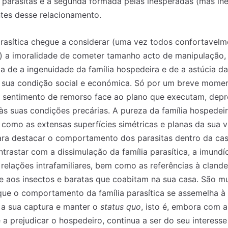
e parasitas e a segunda formada pelas inesperadas (mas ine
tes desse relacionamento.
rasítica chegue a considerar (uma vez todos confortavelm
s) a imoralidade de cometer tamanho acto de manipulação,
ia de a ingenuidade da família hospedeira e de a astúcia da
 sua condição social e económica. Só por um breve momen
um sentimento de remorso face ao plano que executam, dep
s suas condições precárias. A pureza da família hospedeir
 como as extensas superfícies simétricas e planas da sua 
ara destacar o comportamento dos parasitas dentro da ca
trastar com a dissimulação da família parasítica, a imundíc
relações intrafamiliares, bem como as referências à cland
 aos insectos e baratas que coabitam na sua casa. São mu
 que o comportamento da família parasítica se assemelha 
r a sua captura e manter o
status quo
, isto é, embora com 
 a prejudicar o hospedeiro, continua a ser do seu interess