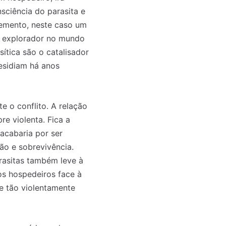
sciência do parasita e
lemento, neste caso um
m explorador no mundo
ítica são o catalisador
esidiam há anos
o mês
o mês
 o conflito. A relação
crever:
crever:
re violenta. Fica a
acabaria por ser
ão e sobrevivência.
rasitas também leve à
os hospedeiros face à
ue tão violentamente