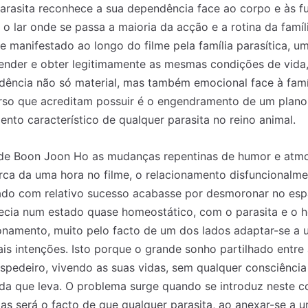
parasita reconhece a sua dependência face ao corpo e às f
 o lar onde se passa a maioria da acção e a rotina da fam
te manifestado ao longo do filme pela família parasítica, u
cender e obter legitimamente as mesmas condições de vida
ência não só material, mas também emocional face à famíl
urso que acreditam possuir é o engendramento de um plano
to característico de qualquer parasita no reino animal.
 de Boon Joon Ho as mudanças repentinas de humor e atmos
rca da uma hora no filme, o relacionamento disfuncionalment
tado com relativo sucesso acabasse por desmoronar no esp
necia num estado quase homeostático, com o parasita e o 
onamento, muito pelo facto de um dos lados adaptar-se a 
s intenções. Isto porque o grande sonho partilhado entre a
spedeiro, vivendo as suas vidas, sem qualquer consciência 
vida que leva. O problema surge quando se introduz neste 
as será o facto de que qualquer parasita, ao anexar-se a u