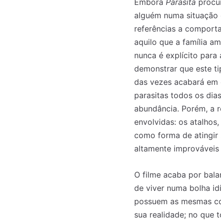
Embora
Parasita
procur
alguém numa situação 
referências a comporta
aquilo que a família a
nunca é explícito para 
demonstrar que este ti
das vezes acabará em c
parasitas todos os dia
abundância. Porém, a r
envolvidas: os atalhos
como forma de atingir
altamente improváveis
O filme acaba por bala
de viver numa bolha id
possuem as mesmas co
sua realidade; no que 