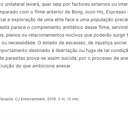
 unilateral levará, quer seja por factores externos ou inte
omparado com o filme anterior de Bong Joon-Ho,
Expresso
ial e exploração de uma elite face a uma população precár
asita
parece o complemento antitético desse filme, servin
es, planos ou relacionamentos nocivos que poderão surgir 
to ou necessidade. O estado de escassez, de injustiça socia
omportamento destinado à libertação ou fuga de tal condi
de parasitas prova-se assim suicida, por o processo de an
truição do que ambiciona anexar.
Parasita
. CJ Entertainment, 2019. 2 hr, 12 min.