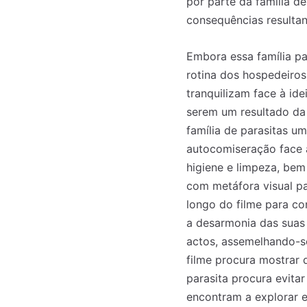
por parte da família d
consequências resultan
Embora essa família pa
rotina dos hospedeiro
tranquilizam face à ide
serem um resultado da
família de parasitas 
autocomiseração face à
higiene e limpeza, bem
com metáfora visual p
longo do filme para con
a desarmonia das suas 
actos, assemelhando-se
filme procura mostrar
parasita procura evita
encontram a explorar e