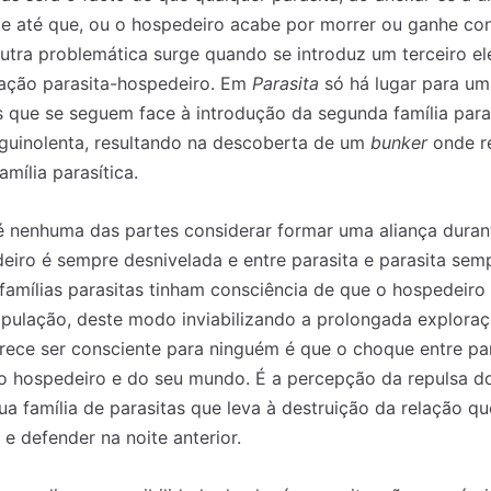
nte até que, ou o hospedeiro acabe por morrer ou ganhe con
outra problemática surge quando se introduz um terceiro e
lação parasita-hospedeiro. Em
Parasita
só há lugar para u
 que se seguem face à introdução da segunda família paras
nguinolenta, resultando na descoberta de um
bunker
onde r
ília parasítica.
 nossa lista de correio e receba mensalmente no seu email os artigos d
 nossa lista de correio e receba mensalmente no seu email os artigos d
nenhuma das partes considerar formar uma aliança durante
ustrações e novidades.
ustrações e novidades.
Insira o seu endereço de email e clique para subs
Insira o seu endereço de email e clique para subs
eiro é sempre desnivelada e entre parasita e parasita semp
famílias parasitas tinham consciência de que o hospedeiro 
pulação, deste modo inviabilizando a prolongada exploraç
rece ser consciente para ninguém é que o choque entre pa
do hospedeiro e do seu mundo. É a percepção da repulsa d
ua família de parasitas que leva à destruição da relação q
e defender na noite anterior.