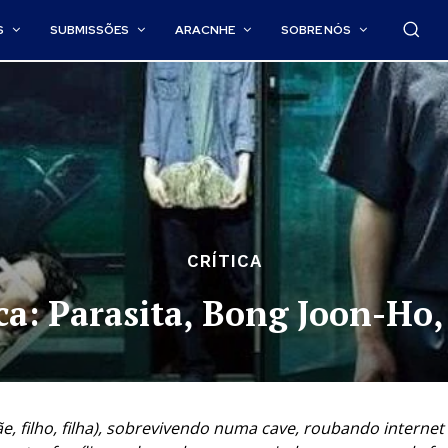
S
SUBMISSÕES
ARACNHE
SOBRE NÓS
CRÍTICA
íca: Parasita, Bong Joon-Ho,
 filho, filha), sobrevivendo numa cave, roubando internet 