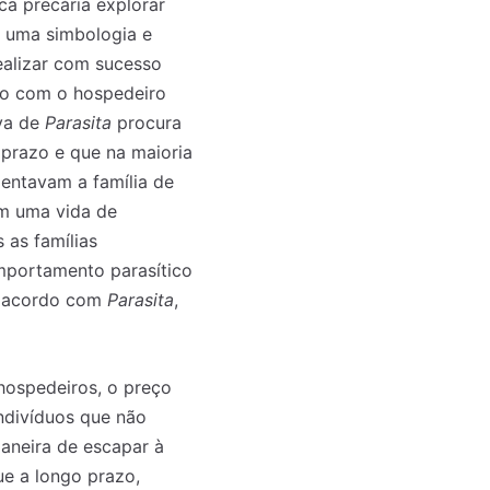
ca precária explorar
a uma simbologia e
ealizar com sucesso
ido com o hospedeiro
iva de
Parasita
procura
prazo e que na maioria
mentavam a família de
em uma vida de
 as famílias
omportamento parasítico
e acordo com
Parasita
,
 hospedeiros, o preço
indivíduos que não
neira de escapar à
ue a longo prazo,