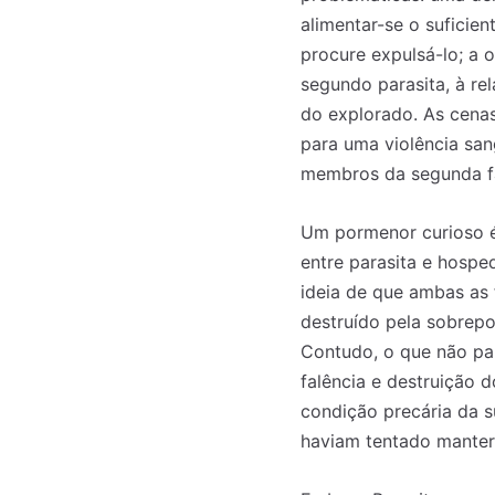
alimentar-se o suficie
procure expulsá-lo; a 
segundo parasita, à re
do explorado. As cenas
para uma violência sa
membros da segunda fam
Registe-se na
Registe-se na
Um pormenor curioso é 
transacto, il
transacto, il
entre parasita e hosped
ideia de que ambas as 
destruído pela sobrepo
Contudo, o que não pa
falência e destruição 
condição precária da s
haviam tentado manter 