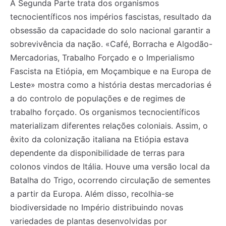
A Segunda Parte trata dos organismos
tecnocientíficos nos impérios fascistas, resultado da
obsessão da capacidade do solo nacional garantir a
sobrevivência da nação. «Café, Borracha e Algodão-
Mercadorias, Trabalho Forçado e o Imperialismo
Fascista na Etiópia, em Moçambique e na Europa de
Leste» mostra como a história destas mercadorias é
a do controlo de populações e de regimes de
trabalho forçado. Os organismos tecnocientíficos
materializam diferentes relações coloniais. Assim, o
êxito da colonização italiana na Etiópia estava
dependente da disponibilidade de terras para
colonos vindos de Itália. Houve uma versão local da
Batalha do Trigo, ocorrendo circulação de sementes
Registe-se na nossa lista de correio e receba mensalmente
Registe-se na nossa lista de correio e receba mensalmente
no seu email os artigos do mês transacto, ilustrações e
no seu email os artigos do mês transacto, ilustrações e
a partir da Europa. Além disso, recolhia-se
novidades.
novidades.
Insira o seu endereço de email e clique para
Insira o seu endereço de email e clique para
biodiversidade no Império distribuindo novas
subscrever:
subscrever:
variedades de plantas desenvolvidas por