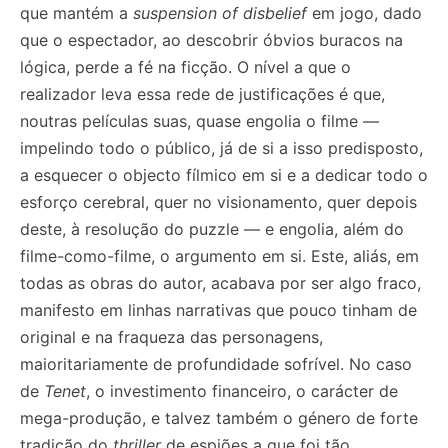
que mantém a
suspension of disbelief
em jogo, dado
que o espectador, ao descobrir óbvios buracos na
lógica, perde a fé na ficção. O nível a que o
realizador leva essa rede de justificações é que,
noutras películas suas, quase engolia o filme —
impelindo todo o público, já de si a isso predisposto,
a esquecer o objecto fílmico em si e a dedicar todo o
esforço cerebral, quer no visionamento, quer depois
deste, à resolução do puzzle — e engolia, além do
filme-como-filme, o argumento em si. Este, aliás, em
todas as obras do autor, acabava por ser algo fraco,
manifesto em linhas narrativas que pouco tinham de
original e na fraqueza das personagens,
maioritariamente de profundidade sofrível. No caso
de
Tenet
, o investimento financeiro, o carácter de
mega-produção, e talvez também o género de forte
tradição do
thriller
de espiões a que foi tão