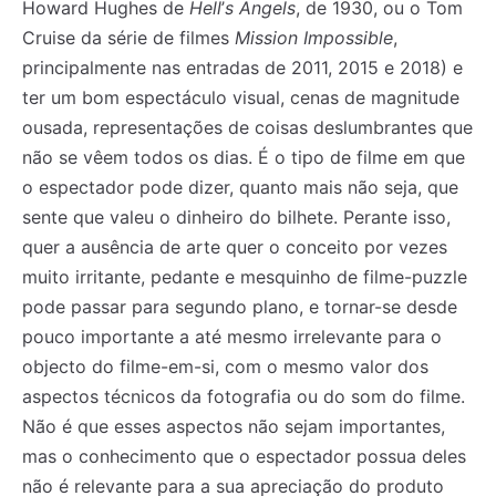
Howard Hughes de
Hell
’
s Angels
, de 1930, ou o Tom
Cruise da série de filmes
Mission Impossible
,
principalmente nas entradas de 2011, 2015 e 2018) e
ter um bom espectáculo visual, cenas de magnitude
ousada, representações de coisas deslumbrantes que
não se vêem todos os dias. É o tipo de filme em que
Registe-se na nossa lista de correio e receba mensalmente
Registe-se na nossa lista de correio e receba mensalmente
o espectador pode dizer, quanto mais não seja, que
no seu email os artigos do mês transacto, ilustrações e
no seu email os artigos do mês transacto, ilustrações e
novidades.
novidades.
Insira o seu endereço de email e clique para
Insira o seu endereço de email e clique para
sente que valeu o dinheiro do bilhete. Perante isso,
subscrever:
subscrever:
quer a ausência de arte quer o conceito por vezes
muito irritante, pedante e mesquinho de filme-puzzle
pode passar para segundo plano, e tornar-se desde
pouco importante a até mesmo irrelevante para o
objecto do filme-em-si, com o mesmo valor dos
aspectos técnicos da fotografia ou do som do filme.
Não é que esses aspectos não sejam importantes,
mas o conhecimento que o espectador possua deles
não é relevante para a sua apreciação do produto