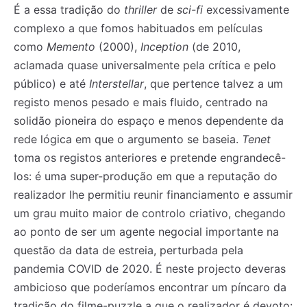
É a essa tradição do
thriller
de
sci-fi
excessivamente
complexo a que fomos habituados em películas
como
Memento
(2000),
Inception
(de 2010,
aclamada quase universalmente pela crítica e pelo
público) e até
Interstellar
, que pertence talvez a um
registo menos pesado e mais fluido, centrado na
solidão pioneira do espaço e menos dependente da
rede lógica em que o argumento se baseia.
Tenet
toma os registos anteriores e pretende engrandecê-
los: é uma super-produção em que a reputação do
realizador lhe permitiu reunir financiamento e assumir
um grau muito maior de controlo criativo, chegando
ao ponto de ser um agente negocial importante na
questão da data de estreia, perturbada pela
pandemia COVID de 2020. É neste projecto deveras
ambicioso que poderíamos encontrar um píncaro da
tradição do filme-puzzle a que o realizador é devoto: