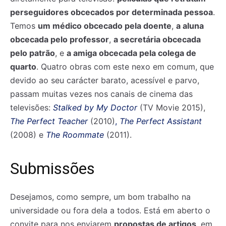
perseguidores obcecados por determinada pessoa
.
Temos
um médico obcecado pela doente
,
a aluna
obcecada pelo professor
,
a secretária obcecada
pelo patrão
, e
a amiga obcecada pela colega de
quarto
. Quatro obras com este nexo em comum, que
devido ao seu carácter barato, acessível e parvo,
passam muitas vezes nos canais de cinema das
televisões:
Stalked by My Doctor
(TV Movie 2015),
The Perfect Teacher
(2010)
,
The Perfect Assistant
(2008) e
The Roommate
(2011).
Submissões
Desejamos, como sempre, um bom trabalho na
universidade ou fora dela a todos. Está em aberto o
convite para nos enviarem
propostas de artigos
, em