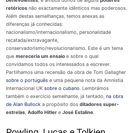
benevolentes
, e ambos donos de alguns
poderes
retóricos
não exactamente idênticos mas poderosos.
Além destas semelhanças, temos anexas as
diferenças já conhecidas:
nacionalismo/internacionalismo, personalidade
recatada/extravagante,
conservadorismo/revolucionarismo. Este é um tema
que
mereceria um ensaio
e sobre o qual
convidamos todos os interessados a escrever.
Partilhamos uma recensão da obra de Tom Gallagher
sobre o português
e uma
pequena nota da Amnistia
Internacional UK
sobre o cubano
. Lembrámos
também o exercício semelhante, já tentado,
na obra
de Alan Bullock
a propósito dos
ditadores super-
Registe-se na nossa lista de correio e receba mensalmente
Registe-se na nossa lista de correio e receba mensalmente
estrelas
,
Adolfo Hitler
e
José Estaline
.
no seu email os artigos do mês transacto, ilustrações e
no seu email os artigos do mês transacto, ilustrações e
novidades.
novidades.
Insira o seu endereço de email e clique para
Insira o seu endereço de email e clique para
subscrever:
subscrever:
Rowling, Lucas e Tolkien