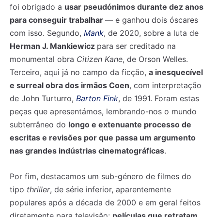
foi obrigado a
usar pseudónimos durante dez anos
para conseguir trabalhar
— e ganhou dois óscares
com isso. Segundo,
Mank
, de 2020, sobre a luta de
Herman J. Mankiewicz
para ser creditado na
monumental obra
Citizen Kane
, de Orson Welles.
Terceiro, aqui já no campo da ficção,
a inesquecível
e surreal obra dos irmãos Coen
, com interpretação
de John Turturro,
Barton Fink
, de 1991. Foram estas
peças que apresentámos, lembrando-nos o mundo
subterrâneo do
longo e extenuante processo de
escritas e revisões por que passa um argumento
nas grandes indústrias cinematográficas
.
Por fim, destacamos um sub-género de filmes do
tipo
thriller
, de série inferior, aparentemente
populares após a década de 2000 e em geral feitos
diretamente para televisão:
películas que retratam