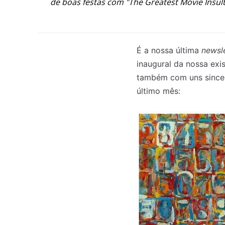
de boas festas com "The Greatest Movie Insults
É a nossa última
newsl
inaugural da nossa ex
também com uns sincer
último mês: