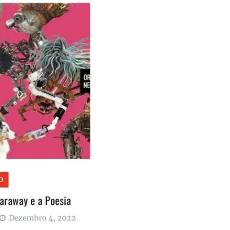
o mês
o mês
crever:
crever: