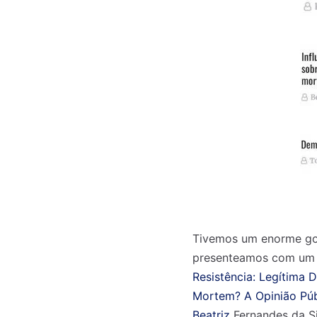
Tivemos um enorme gost
presenteamos com um v
Resistência: Legítima 
Mortem? A Opinião Públ
Beatriz
Fernandes da Sil