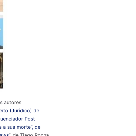
s autores
eito (Jurídico) de
fluenciador Post-
s a sua morte”, de
laws
”, de Tiago Rocha