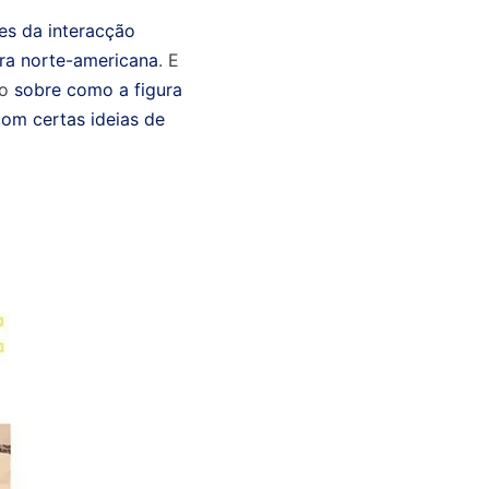
es da interacção
ura norte-americana
. E
io
sobre como a figura
com certas ideias de