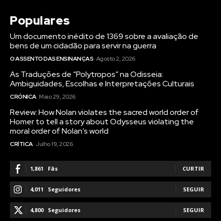
Populares
Um documento inédito de 1369 sobre a avaliação de
bens de um cidadão para servir na guerra
O ASSENTO DAS ENSINANÇAS
Agosto 2, 2026
As Traduções de “Polytropos” na Odisseia:
Ambiguidades, Escolhas e Interpretações Culturais
CRÓNICA
Maio 29, 2026
Review: How Nolan violates the sacred world order of
Homer to tell a story about Odysseus violating the
moral order of Nolan’s world
CRÍTICA
Julho 19, 2026
1,861
Fãs
CURTIR
4,011
Seguidores
SEGUIR
4,800
Seguidores
SEGUIR