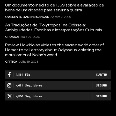
Um documento inédito de 1369 sobre a avaliação de
bens de um cidadão para servir na guerra
O ASSENTO DAS ENSINANÇAS
Agosto 2, 2026
As Traduções de “Polytropos” na Odisseia:
Ambiguidades, Escolhas e Interpretações Culturais
CRÓNICA
Maio 29, 2026
Review: How Nolan violates the sacred world order of
Homer to tell a story about Odysseus violating the
moral order of Nolan’s world
CRÍTICA
Julho 19, 2026
1,861
Fãs
CURTIR
4,011
Seguidores
SEGUIR
4,800
Seguidores
SEGUIR