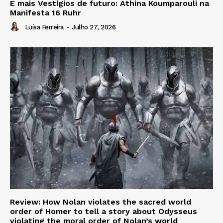
E mais Vestígios de futuro: Athina Koumparouli na
Manifesta 16 Ruhr
Luísa Ferreira
-
Julho 27, 2026
Review: How Nolan violates the sacred world
order of Homer to tell a story about Odysseus
violating the moral order of Nolan’s world