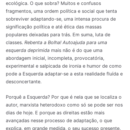
ecológica. O que sobra? Muitos e confusos
fragmentos, uma ordem política e social que tenta
sobreviver adaptando-se, uma intensa procura de
significação política e até ética das massas
populares deixadas para trás. Em suma, luta de
classes.
Rebenta a Bolha! Autoajuda para uma
esquerda deprimida
mais não é do que uma
abordagem inicial, incompleta, provocatória,
experimental e salpicada de ironia e humor de como
Registe-se na nossa lista de correio e receba mensalmente
Registe-se na nossa lista de correio e receba mensalmente
pode a Esquerda adaptar-se a esta realidade fluída e
no seu email os artigos do mês transacto, ilustrações e
no seu email os artigos do mês transacto, ilustrações e
novidades.
novidades.
Insira o seu endereço de email e clique para
Insira o seu endereço de email e clique para
desconcertante.
subscrever:
subscrever:
Porquê a Esquerda? Por que é nela que se localiza o
autor, marxista heterodoxo como só se pode ser nos
dias de hoje. E porque as direitas estão mais
avançadas nesse processo de adaptação, o que
explica, em grande medida, o seu sucesso presente.