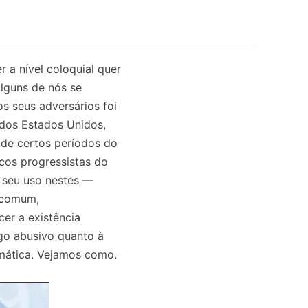
 a nível coloquial quer
 alguns de nós se
os seus adversários foi
dos Estados Unidos,
r de certos períodos do
icos progressistas do
 seu uso nestes —
a comum,
er a existência
go abusivo quanto à
emática. Vejamos como.