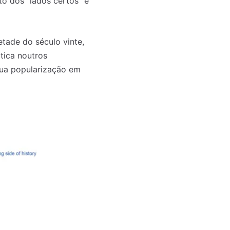
o dos “lados certos” e
tade do século vinte,
tica noutros
sua popularização em
o mês
o mês
crever:
crever: