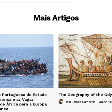
Mais Artigos
o Portuguesa do Estado
The Geography of the Od
rança e as Vagas
Iain James Cameron
-
Julho 28
 de África para a Europa
ânea