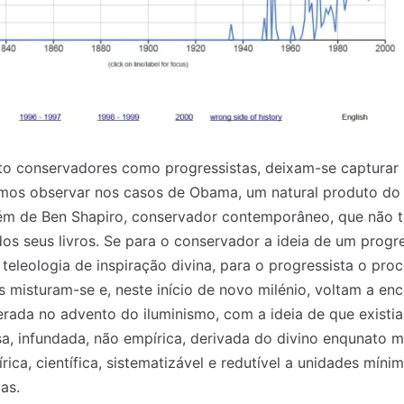
to conservadores como progressistas, deixam-se capturar
mos observar nos casos de Obama, um natural produto d
ém de Ben Shapiro, conservador contemporâneo, que não 
 dos seus livros. Se para o conservador a ideia de um prog
eleologia de inspiração divina, para o progressista o proc
s misturam-se e, neste início de novo milénio, voltam a enc
perada no advento do iluminismo, com a ideia de que existi
sa, infundada, não empírica, derivada do divino enqunato mi
írica, científica, sistematizável e redutível a unidades míni
as.