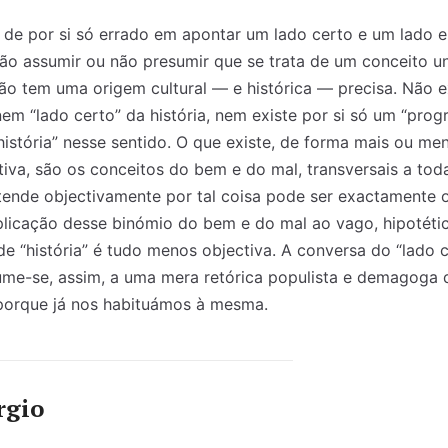
de por si só errado em apontar um lado certo e um lado er
ão assumir ou não presumir que se trata de um conceito uni
ão tem uma origem cultural — e histórica — precisa. Não exi
em “lado certo” da história, nem existe por si só um “progr
“história” nesse sentido. O que existe, de forma mais ou m
iva, são os conceitos do bem e do mal, transversais a toda
tende objectivamente por tal coisa pode ser exactamente 
aplicação desse binómio do bem e do mal ao vago, hipotét
e “história” é tudo menos objectiva. A conversa do “lado c
sume-se, assim, a uma mera retórica populista e demagoga 
porque já nos habituámos à mesma.
rgio