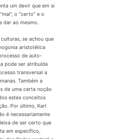
enta um devir que em si
mal”, o “certo” e o
 a dar ao mesmo.
culturas, se achou que
ogonia aristotélica
 processo de auto-
a pode ser atribuída
ocesso transversal a
humanas. Também a
tos de uma certa noção
dos estes conceitos
ão. Por último, Karl
ão é necessariamente
eixa de ser certo que
ta em específico,