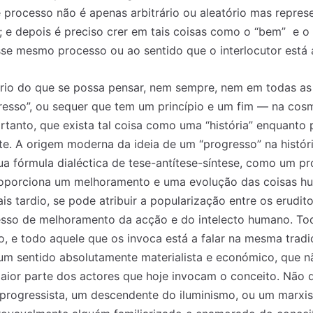
e processo não é apenas arbitrário ou aleatório mas repres
 e depois é preciso crer em tais coisas como o “bem” e o “
esse mesmo processo ou ao sentido que o interlocutor está
rio do que se possa pensar, nem sempre, nem em todas as 
esso”, ou sequer que tem um princípio e um fim — na cosm
ortanto, que exista tal coisa como uma “história” enquanto
. A origem moderna da ideia de um “progresso” na históri
sua fórmula dialéctica de tese-antítese-síntese, como um pr
roporciona um melhoramento e uma evolução das coisas 
is tardio, se pode atribuir a popularização entre os erudi
esso de melhoramento da acção e do intelecto humano. To
o, e todo aquele que os invoca está a falar na mesma tradiç
um sentido absolutamente materialista e económico, que n
ior parte dos actores que hoje invocam o conceito. Não d
rogressista, um descendente do iluminismo, ou um marxis