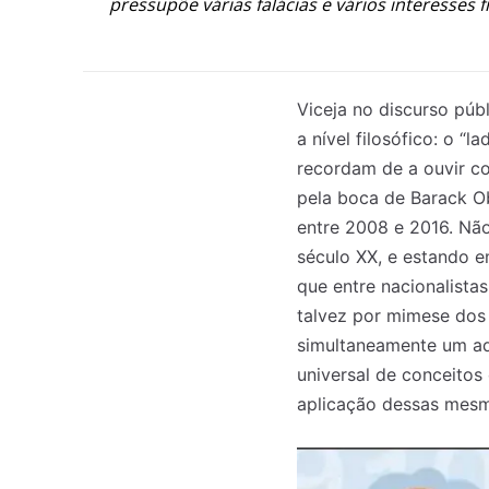
pressupõe várias falácias e vários interesse
Viceja no discurso púb
a nível filosófico: o “
recordam de a ouvir co
pela boca de Barack O
entre 2008 e 2016. Não
século XX, e estando e
que entre nacionalist
talvez por mimese dos 
simultaneamente um adá
universal de conceitos
aplicação dessas mesma