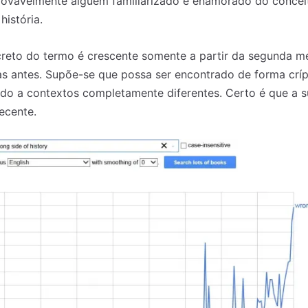
ovavelmente alguém familiarizado e enamorado do conceit
história.
reto do termo é crescente somente a partir da segunda me
s antes. Supõe-se que possa ser encontrado de forma críp
ado a contextos completamente diferentes. Certo é que a 
ecente.
 nossa lista de correio e receba mensalmente no seu email os artigos d
 nossa lista de correio e receba mensalmente no seu email os artigos d
ustrações e novidades.
ustrações e novidades.
Insira o seu endereço de email e clique para subs
Insira o seu endereço de email e clique para subs