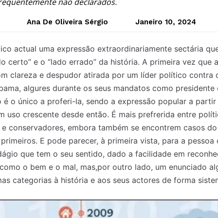
s frequentemente não declarados.
Ana De Oliveira Sérgio
Janeiro 10, 2024
lico actual uma expressão extraordinariamente sectária quer
lado certo” e o “lado errado” da história. A primeira vez que
m clareza e despudor atirada por um líder político contra 
bama, algures durante os seus mandatos como presidente 
 é o único a proferi-la, sendo a expressão popular a parti
m uso crescente desde então. É mais prefrerida entre polít
as e conservadores, embora também se encontrem casos do
primeiros. E pode parecer, à primeira vista, para a pesso
gio que tem o seu sentido, dado a facilidade em reconhec
 como o bem e o mal, mas,por outro lado, um enunciado al
s categorias à história e aos seus actores de forma sist