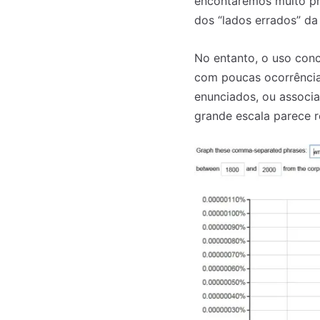
encontaremos muito pr
dos “lados errados” da 
No entanto, o uso conc
com poucas ocorrência
enunciados, ou associ
grande escala parece r
Registe-se na
Registe-se na
transacto, il
transacto, il