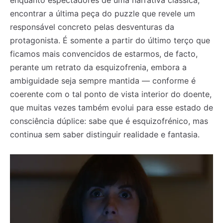
encontrar a última peça do puzzle que revele um
responsável concreto pelas desventuras da
protagonista. É somente a partir do último terço que
ficamos mais convencidos de estarmos, de facto,
perante um retrato da esquizofrenia, embora a
ambiguidade seja sempre mantida — conforme é
coerente com o tal ponto de vista interior do doente,
que muitas vezes também evolui para esse estado de
consciência dúplice: sabe que é esquizofrénico, mas
continua sem saber distinguir realidade e fantasia.
Registe-se na nossa lista de correio e receba mensalmente
Registe-se na nossa lista de correio e receba mensalmente
no seu email os artigos do mês transacto, ilustrações e
no seu email os artigos do mês transacto, ilustrações e
novidades.
novidades.
Insira o seu endereço de email e clique para
Insira o seu endereço de email e clique para
subscrever:
subscrever: