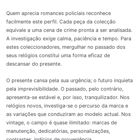
Quem aprecia romances policiais reconhece
facilmente este perfil. Cada peça da colecção
equivale a uma cena de crime pronta a ser analisada.
A investigação exige calma, paciência e tempo. Para
estes coleccionadores, mergulhar no passado dos
seus relógios constitui uma forma eficaz de
descansar do presente.
O presente cansa pela sua urgência; o futuro inquieta
pela imprevisibilidade. O passado, pelo contrário,
apresenta-se estável e, por isso, tranquilizador. Nos
relógios novos, investiga-se o percurso da marca e
Registe-se na nossa lista de correio e receba mensalmente
Registe-se na nossa lista de correio e receba mensalmente
as variações que conduziram ao modelo actual. Nos
no seu email os artigos do mês transacto, ilustrações e
no seu email os artigos do mês transacto, ilustrações e
vintage, o campo é quase ilimitado: marcas de
novidades.
novidades.
Insira o seu endereço de email e clique para
Insira o seu endereço de email e clique para
subscrever:
subscrever:
manutenção, dedicatórias, personalizações,
contrastes, indícios de proveniência.