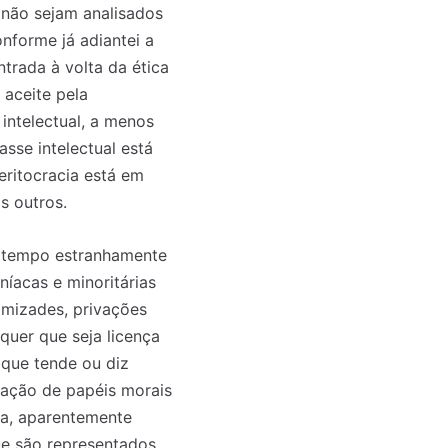
 não sejam analisados
nforme já adiantei a
trada à volta da ética
 aceite pela
 intelectual, a menos
sse intelectual está
ritocracia está em
s outros.
m tempo estranhamente
íacas e minoritárias
 amizades, privações
quer que seja licença
 que tende ou diz
inação de papéis morais
ca, aparentemente
ue são representados