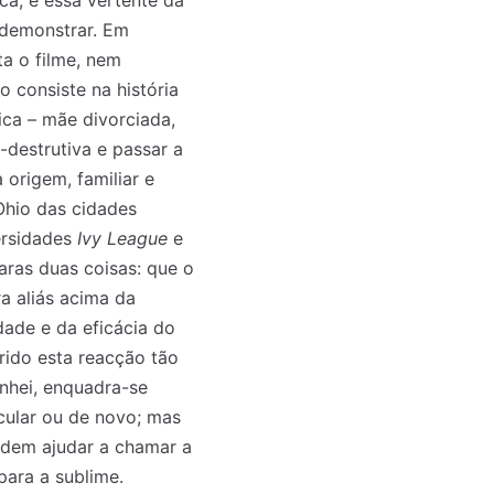
ca, e essa vertente da
 demonstrar. Em
ta o filme, nem
o consiste na história
ca – mãe divorciada,
-destrutiva e passar a
 origem, familiar e
Ohio das cidades
versidades
Ivy League
e
aras duas coisas: que o
a aliás acima da
dade e da eficácia do
rido esta reacção tão
inhei, enquadra-se
cular ou de novo; mas
odem ajudar a chamar a
ara a sublime.