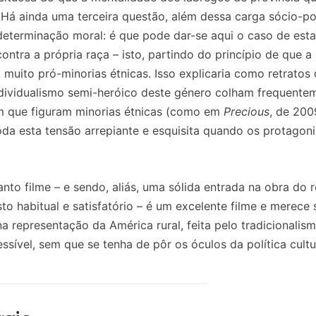
. Há ainda uma terceira questão, além dessa carga sócio-pol
eterminação moral: é que pode dar-se aqui o caso de esta
tra a própria raça – isto, partindo do princípio de que a 
 muito pró-minorias étnicas. Isso explicaria como retratos
ndividualismo semi-heróico deste género colham frequente
m que figuram minorias étnicas (como em
Precious
, de 200
da esta tensão arrepiante e esquisita quando os protagoni
nto filme – e sendo, aliás, uma sólida entrada na obra do 
o habitual e satisfatório – é um excelente filme e merece 
a representação da América rural, feita pelo tradicional
ssível, sem que se tenha de pôr os óculos da política cultu