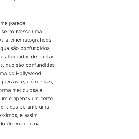
e me parece
o se houvesse uma
extra-cinematográficos
e que são confundidos
e alternadas de contar
es, que são confundidas
nema de Hollywood
ueixas; e, além disso,
forma meticulosa e
a um e apenas um certo
 críticos perante uma
o mês
o mês
róximos, e assim
crever:
crever:
do de errarem na