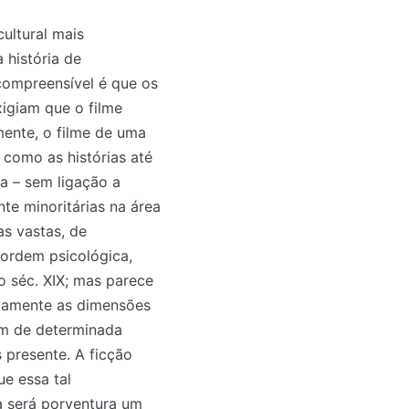
cultural mais
 história de
compreensível é que os
xigiam que o filme
mente, o filme de uma
 como as histórias até
a – sem ligação a
te minoritárias na área
as vastas, de
 ordem psicológica,
do séc. XIX; mas parece
itamente as dimensões
em de determinada
s presente. A ficção
e essa tal
a será porventura um