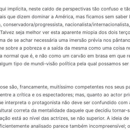
qui implícita, neste caldo de perspectivas tão confuso e tã
urais que dizem dominar a América, mas ficamos sem saber b
, conservadora/progressista, nacionalista/internacionalista
Talvez seja melhor ver esta aparente miopia dos dois terç
ma de se achar necessária uma imersão prévia nos pântano
lme sobre a pobreza e a saída da mesma como uma coisa nor
a normal que é, e não como um carvão em brasa em que 
 algum tipo de mundi-visão política pela qual possamos se
lose são, francamente, muitíssimo competentes nos seus p
entre a crítica e os espectadores; mas, quanto ao actor pri
e interpreta o protagonista não deve ser confundido co
tural correta da mentalidade daquele que decidiu tornar-
tação está ao nível das actrizes, se não superior. A ideia d
ficientemente analisado parece também incompreensível; os