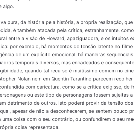
e algo.
va pura, da história pela história, a própria realização, qu
ida, é também atacada pela crítica, estranhamente, com
tural entre a visão de Howard, apaziguadora, e os intuitos 
tica: por exemplo, há momentos de tensão latente no film
ência de um explícito emocional; há maneiras sequenciais 
 quadros temporais diversos, mas encadeados e consequent
igibilidade, quando tal recurso é muitíssimo comum no ci
stopher Nolan nem em Quentin Tarantino parecem recolher q
 confundida com caricatura, como se a crítica exigisse, de 
 personagens ou este tipo de personagens fossem sujeitas 
em detrimento de outros. Isto poderá provir da tensão dos
 nossa lista de correio e receba mensalmente no seu email os artigos d
 nossa lista de correio e receba mensalmente no seu email os artigos d
a qual, apesar de não a desconhecerem, se sentem pouco p
ustrações e novidades.
ustrações e novidades.
Insira o seu endereço de email e clique para subs
Insira o seu endereço de email e clique para subs
m uma coisa com o seu contrário, ou confundirem o seu me
ópria coisa representada.