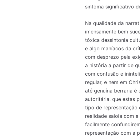
sintoma significativo d
Na qualidade da narrati
imensamente bem suced
tóxica dessintonia cul
e algo maníacos da crí
com desprezo pela exig
a história a partir de
com confusão e inintel
regular, e nem em Chri
até genuína berraria é
autoritária, que estas
tipo de representação 
Registe-se na
Registe-se na
realidade saloia com 
transacto, il
transacto, il
facilmente confundire
representação com a pr