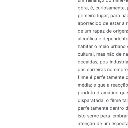
um falhanço do filme-e
obra, é, curiosamente,
primeiro lugar, para nã
aborrecido de estar a r
de um rapaz de origens
alcoólica e dependente
habitar o meio urbano 
cultural, mas não de n
decaídas, pós-industri
das carreiras no empre
filme é perfeitamente 
média; e que a reacção
produto dramático que 
disparatada, o filme t
perfeitamente dentro d
isto serve para lembr
atenção de um espectad