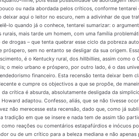
nquanto-filme, pois essa possibilidade de abordagem teóri
 pouco ou nada abordada pelos críticos, conforme tentarei
o deixar aqui o leitor no escuro, nem a adivinhar de que tra
elê-lo quando já o conhece, tentarei sumarizar: o argument
 rurais, mais tarde um homem, com uma família problemáti
 de drogas – que tenta quebrar esse ciclo da pobreza auto
e próspero, sem no entanto se desligar da sua origem. Essa
ascimento, é o Kentucky rural, dos
hillbillies
, assim como o 
ais; o meio urbano e próspero, por outro lado, é o das uni
endedorismo financeiro. Esta recensão tenta deixar bem cl
decente e cumpre os objectivos a que se propõe, de maneir
 da crítica é absurda, absolutamente desligada da simplici
Howard adaptou. Confesso, aliás, que se não tivesse ocor
alvez não merecesse esta recensão, dado que, como já subl
a tradição em que se insere e nada tem de assim tão parti
ar como reações ou comentários estapafúrdios e inócuos p
or ou de um crítico para a beleza mediana e não apenas p