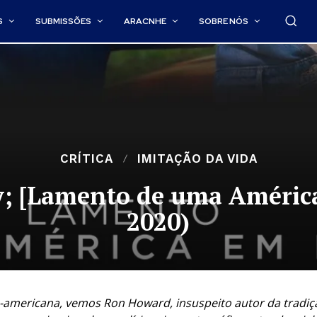
S
SUBMISSÕES
ARACNHE
SOBRE NÓS
CRÍTICA
IMITAÇÃO DA VIDA
egy; [Lamento de uma Améric
2020)
e-americana, vemos Ron Howard, insuspeito autor da tradi