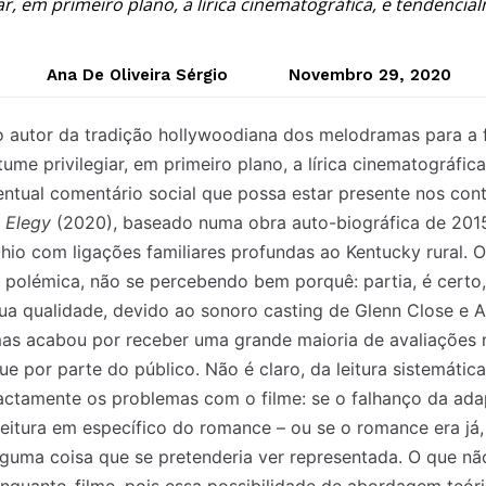
iar, em primeiro plano, a lírica cinematográfica, e tendenc
Ana De Oliveira Sérgio
Novembro 29, 2020
 autor da tradição hollywoodiana dos melodramas para a f
ume privilegiar, em primeiro plano, a lírica cinematográfic
ntual comentário social que possa estar presente nos cont
y Elegy
(2020), baseado numa obra auto-biográfica de 2015 
hio com ligações familiares profundas ao Kentucky rural. O
polémica, não se percebendo bem porquê: partia, é certo,
sua qualidade, devido ao sonoro casting de Glenn Close e
as acabou por receber uma grande maioria de avaliações n
ue por parte do público. Não é claro, da leitura sistemática
xactamente os problemas com o filme: se o falhanço da ad
leitura em específico do romance – ou se o romance era já,
guma coisa que se pretenderia ver representada. O que nã