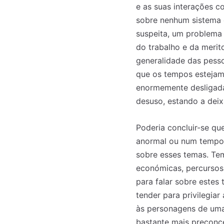
e as suas interações c
sobre nenhum sistema d
suspeita, um problema 
do trabalho e da merit
generalidade das pessoa
que os tempos estejam 
enormemente desligada
desuso, estando a deix
Poderia concluir-se q
anormal ou num tempo 
sobre esses temas. Tema
económicas, percursos 
para falar sobre estes
tender para privilegia
às personagens de uma 
bastante mais preconc