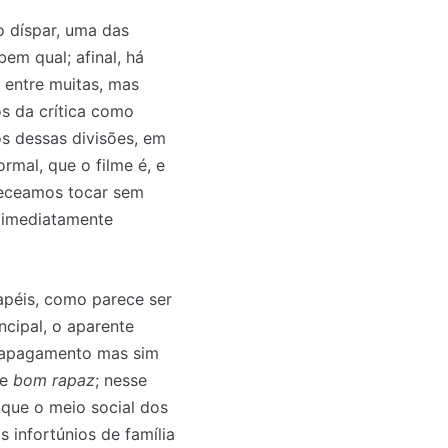
o díspar, uma das
em qual; afinal, há
, entre muitas, mas
os da crítica como
s dessas divisões, em
mal, que o filme é, e
receamos tocar sem
r imediatamente
apéis, como parece ser
ncipal, o aparente
m apagamento mas sim
se
bom rapaz
; nesse
e que o meio social dos
 infortúnios de família