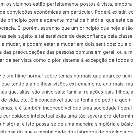
om os vizinhos estão perfeitamente postos à vista, embora
e convicções económicas em particular. Poderá existir, co
de princípio com a aparente moral da história, que está cen
ocracia. É, porém, estranho que um princípio que hoje é tão
s seja sujeito a tal saraivada de desconfiança pela classe
a mudar, e podem estar a mudar em dois sentidos: ou a cla
 das preocupações das pessoas comuns em geral, ou a me
ar de ser vista como o pior sistema à excepção de todos o
ue é um filme normal sobre temas normais que aparece nu
que tende a amplificar visões extremamente anormais, man
s que, aliás, são universais: família, relações pais-filhos,
de vida, etc. É inconcebível que se tenha de pedir a quem 
 temas, e é também inconcebível que uma sociedade liberal
r a curiosidade intelectual exija uma tão severa pré-determ
história; e isto passa-se de uma maneira simplória e bási
eituosa do que a mentalidade dos labregos de província q