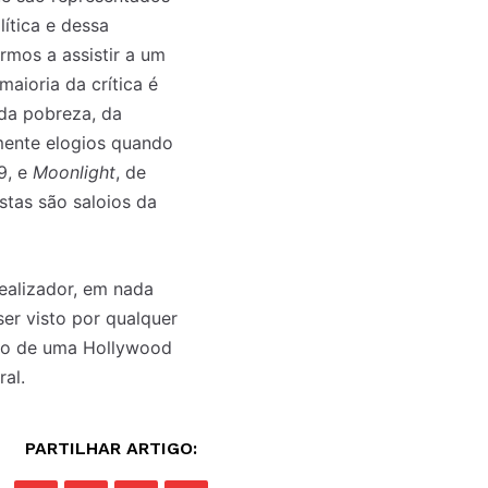
ítica e dessa
rmos a assistir a um
maioria da crítica é
 da pobreza, da
mente elogios quando
9, e
Moonlight
, de
stas são saloios da
realizador, em nada
ser visto por qualquer
ismo de uma Hollywood
ral.
PARTILHAR ARTIGO: