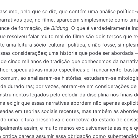
 assumo, pelo que se diz, que contém uma análise político-
narrativos que, no filme, aparecem simplesmente como uma
ance de formação, de
Bildung
. O que é verdadeiramente in
que resolveu falar muito mal do filme são dois terços que e
e uma leitura sócio-cultural-política, e não fosse, simples
essas considerações; uma história que pode ser abordada –
 de cinco mil anos de tradição que conhecemos da narrativ
fico-especulativas muito específicas e, francamente, bastan
 comum, ao analisarem-se histórias, estudarem-se mitologi
ude duradoiras; por vezes, entram-se em considerações de
nstrumentos legados pelo eclodir da disciplina nos finais 
na exigir que essas narrativas abordem não apenas explic
eadas em teorias sociais recentes, mas também as abord
ndo uma leitura prescritiva e correctiva do estado de coisa
cipalmente assim, e muito menos exclusivamente assim; e qu
 crítica pareça assumir essa obrigação como subentendid