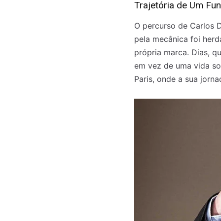
Trajetória de Um Fu
O percurso de Carlos D
pela mecânica foi herd
própria marca. Dias, q
em vez de uma vida so
Paris, onde a sua jor
Registe-se na
Registe-se na
transacto, il
transacto, il