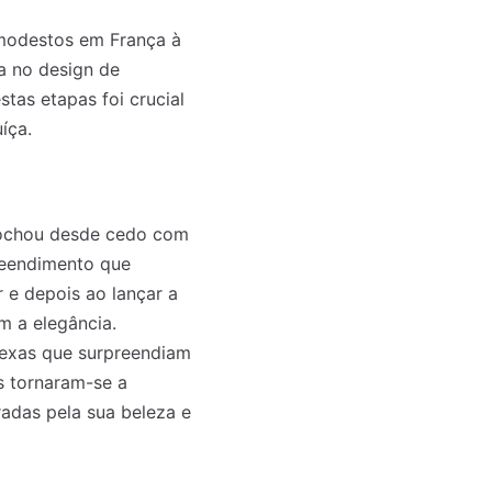
 modestos em França à
ra no design de
tas etapas foi crucial
íça.
abrochou desde cedo com
reendimento que
r e depois ao lançar a
m a elegância.
lexas que surpreendiam
s tornaram-se a
radas pela sua beleza e