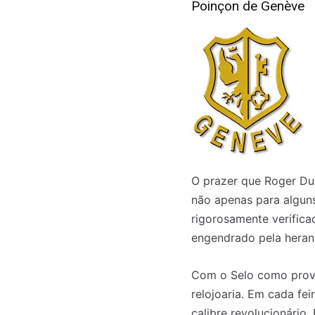
Poinçon de Genève
O prazer que Roger Dub
não apenas para alguns
rigorosamente verifica
engendrado pela heranç
Com o Selo como prova
relojoaria. Em cada fe
calibre revolucionário