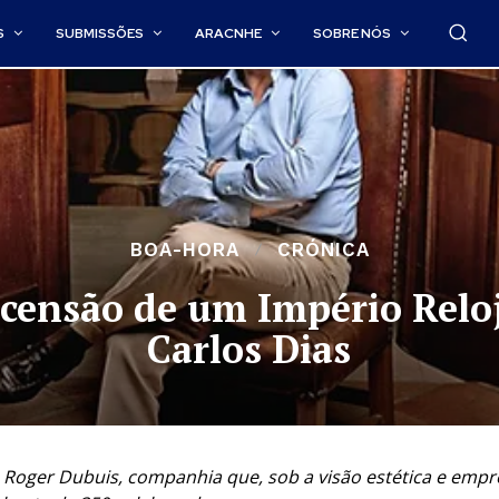
S
SUBMISSÕES
ARACNHE
SOBRE NÓS
BOA-HORA
CRÓNICA
censão de um Império Reloj
Carlos Dias
 Roger Dubuis, companhia que, sob a visão estética e empre