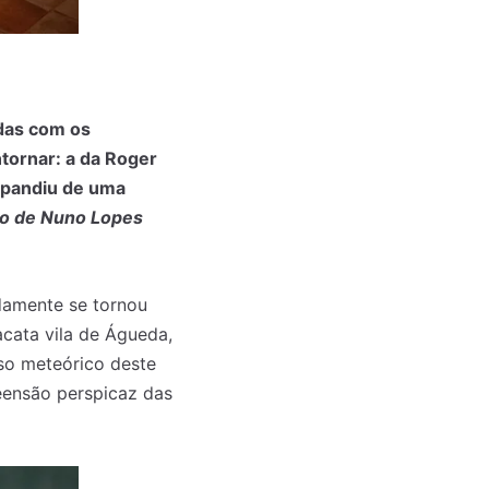
adas com os
tornar: a da Roger
expandiu de uma
o de Nuno Lopes
idamente se tornou
acata vila de Águeda,
so meteórico deste
eensão perspicaz das