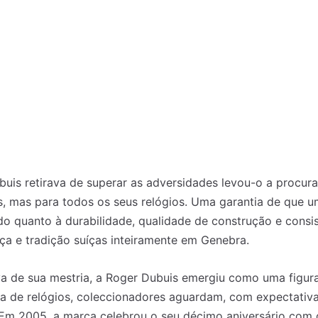
uis retirava de superar as adversidades levou-o a procur
, mas para todos os seus relógios. Uma garantia de que um
do quanto à durabilidade, qualidade de construção e consis
a e tradição suíças inteiramente em Genebra.
 de sua mestria, a Roger Dubuis emergiu como uma figur
ira de relógios, coleccionadores aguardam, com expectati
. Em 2005, a marca celebrou o seu décimo aniversário com 