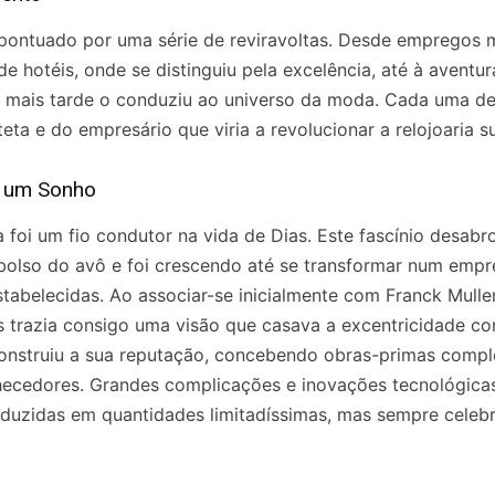
 pontuado por uma série de reviravoltas. Desde empregos
e hotéis, onde se distinguiu pela excelência, até à aventu
que mais tarde o conduziu ao universo da moda. Cada uma des
ta e do empresário que viria a revolucionar a relojoaria su
e um Sonho
ia foi um fio condutor na vida de Dias. Este fascínio des
 bolso do avô e foi crescendo até se transformar num emp
stabelecidas. Ao associar-se inicialmente com Franck Mulle
s trazia consigo uma visão que casava a excentricidade co
onstruiu a sua reputação, concebendo obras-primas comp
hecedores. Grandes complicações e inovações tecnológica
oduzidas em quantidades limitadíssimas, mas sempre celeb