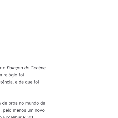
ar o
Poinçon de Genève
 relógio foi
tência, e de que foi
a de proa no mundo da
va, pelo menos um novo
o Excalibur RD01,