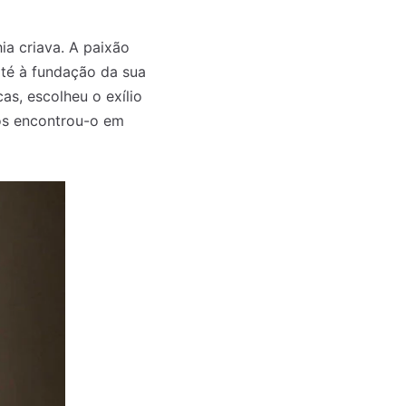
ia criava. A paixão
até à fundação da sua
as, escolheu o exílio
os encontrou-o em
o mês
o mês
crever:
crever: