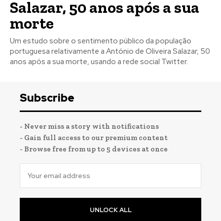
Salazar, 50 anos após a sua
morte
Um estudo sobre o sentimento público da população
portuguesa relativamente a António de Oliveira Salazar, 50
Registe-se na nossa lista de correio e receba mensalmente
Registe-se na nossa lista de correio e receba mensalmente
anos após a sua morte, usando a rede social Twitter.
no seu email os artigos do mês transacto, ilustrações e
no seu email os artigos do mês transacto, ilustrações e
novidades.
novidades.
Insira o seu endereço de email e clique para
Insira o seu endereço de email e clique para
subscrever:
subscrever:
Subscribe
- Never miss a story with notifications
- Gain full access to our premium content
- Browse free from up to 5 devices at once
UNLOCK ALL