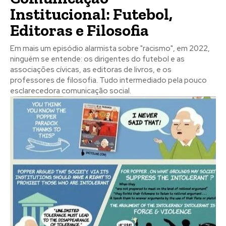
Institucional: Futebol,
Editoras e Filosofia
Em mais um episódio alarmista sobre "racismo", em 2022,
ninguém se entende: os dirigentes do futebol e as
associações cívicas, as editoras de livros, e os
professores de filosofia. Tudo intermediado pela pouco
esclarecedora comunicação social.
Registe-se na nossa lista de correio e receba mensalmente
Registe-se na nossa lista de correio e receba mensalmente