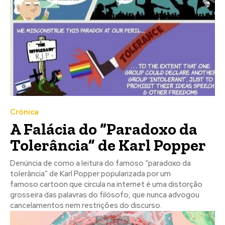
no seu email os artigos do mês transacto, ilustrações e
no seu email os artigos do mês transacto, ilustrações e
novidades.
novidades.
Insira o seu endereço de email e clique para
Insira o seu endereço de email e clique para
subscrever:
subscrever:
Crónica
A Falácia do “Paradoxo da
Tolerância” de Karl Popper
Denúncia de como a leitura do famoso “paradoxo da
tolerância” de Karl Popper popularizada por um
famoso cartoon que circula na internet é uma distorção
grosseira das palavras do filósofo, que nunca advogou
cancelamentos nem restrições do discurso.