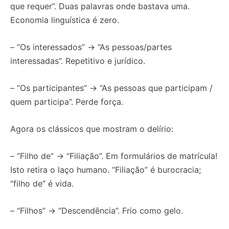
que requer”. Duas palavras onde bastava uma.
Economia linguística é zero.
– “Os interessados” → “As pessoas/partes
interessadas”. Repetitivo e jurídico.
– “Os participantes” → “As pessoas que participam /
quem participa”. Perde força.
Agora os clássicos que mostram o delírio:
– “Filho de” → “Filiação”. Em formulários de matrícula!
Isto retira o laço humano. “Filiação” é burocracia;
Registe-se na nossa lista de correio e receba mensalmente
Registe-se na nossa lista de correio e receba mensalmente
“filho de” é vida.
no seu email os artigos do mês transacto, ilustrações e
no seu email os artigos do mês transacto, ilustrações e
novidades.
novidades.
Insira o seu endereço de email e clique para
Insira o seu endereço de email e clique para
– “Filhos” → “Descendência”. Frio como gelo.
subscrever:
subscrever: