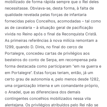
mobilizado de forma rápida sempre que o Rei deles
necessitasse. Obviava-se, desta forma, à falta de
qualidade revelada pelas forças de infantaria
fornecidas pelos Concelhos, acomodadas – tal como
as de cavalaria – à situação geral de pacificação
vivida no Reino após o final da Reconquista Cristã.
Registe-se na nossa lista de correio e receba mensalmente
Registe-se na nossa lista de correio e receba mensalmente
no seu email os artigos do mês transacto, ilustrações e
no seu email os artigos do mês transacto, ilustrações e
As primeiras referências à nova milícia remontam a
novidades.
novidades.
Insira o seu endereço de email e clique para
Insira o seu endereço de email e clique para
1299, quando D. Dinis, no final do cerco de
subscrever:
subscrever:
Portalegre, concedeu cartas de privilégios aos
besteiros do conto de Serpa, em recompensa pela
forma destacada como participaram “em na guerra e
em Portalegre”. Estas forças teriam, então, já um
certo grau de autonomia e, pelo menos desde 1282,
uma organização interna e um comandante próprio,
o Anadel, que as diferenciava dos demais
contingentes concelhios mobilizados nessa vila
alentejana. Os privilégios atribuídos pelo Rei não se