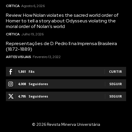
CRÍTICA
Agosto 6, 2026
Review: How Nolan violates the sacred world order of
Homer to tell a story about Odysseus violating the
moral order of Nolan’s world
CRÍTICA
Julho 19, 2026
Representações de D. Pedro II na Imprensa Brasileira
(1872-1889)
ARTES VISUAIS
Fevereiro 13, 2022
1,861
Fãs
CURTIR
4,008
Seguidores
SEGUIR
4,795
Seguidores
SEGUIR
© 2026 Revista Minerva Universitária