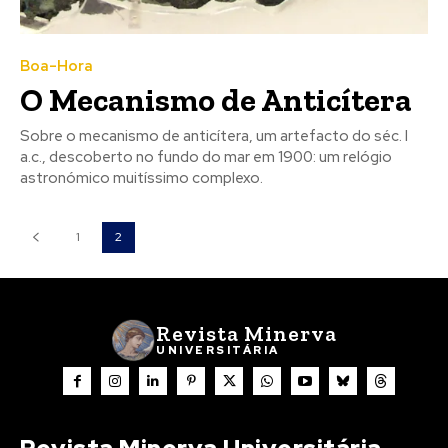
Boa-Hora
O Mecanismo de Anticítera
Sobre o mecanismo de anticítera, um artefacto do séc. I
a.c., descoberto no fundo do mar em 1900: um relógio
astronómico muitíssimo complexo.
1
2
Revista Minerva
UNIVERSITÁRIA