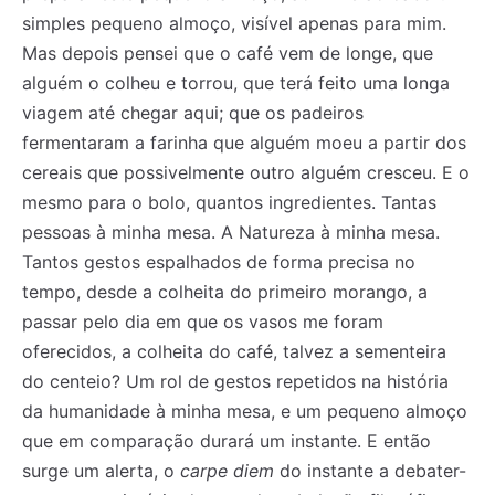
simples pequeno almoço, visível apenas para mim.
Mas depois pensei que o café vem de longe, que
alguém o colheu e torrou, que terá feito uma longa
viagem até chegar aqui; que os padeiros
fermentaram a farinha que alguém moeu a partir dos
cereais que possivelmente outro alguém cresceu. E o
mesmo para o bolo, quantos ingredientes. Tantas
pessoas à minha mesa. A Natureza à minha mesa.
Tantos gestos espalhados de forma precisa no
tempo, desde a colheita do primeiro morango, a
passar pelo dia em que os vasos me foram
oferecidos, a colheita do café, talvez a sementeira
do centeio? Um rol de gestos repetidos na história
da humanidade à minha mesa, e um pequeno almoço
Registe-se na nossa lista de correio e receba mensalmente
Registe-se na nossa lista de correio e receba mensalmente
que em comparação durará um instante. E então
no seu email os artigos do mês transacto, ilustrações e
no seu email os artigos do mês transacto, ilustrações e
surge um alerta, o
carpe diem
do instante a debater-
novidades.
novidades.
Insira o seu endereço de email e clique para
Insira o seu endereço de email e clique para
subscrever:
subscrever: