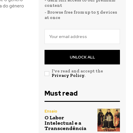
- Gain full access to our premium
content
ia do género
- Browse free from up to 5 devices
at once
UNLOCK ALL
I've read and accept the
Privacy Policy
.
Must read
Ensaio
O Labor
Intelectual e a
Transcendência