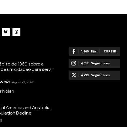
1,860
Fãs
CURTIR
dito de 1369 sobre a
4,012
Seguidores
 de um cidadão para servir
SEGUIR
4,799
Seguidores
NANÇAS
Agosto 2, 2026
SEGUIR
r Nolan
ial America and Australia:
ulation Decline
25