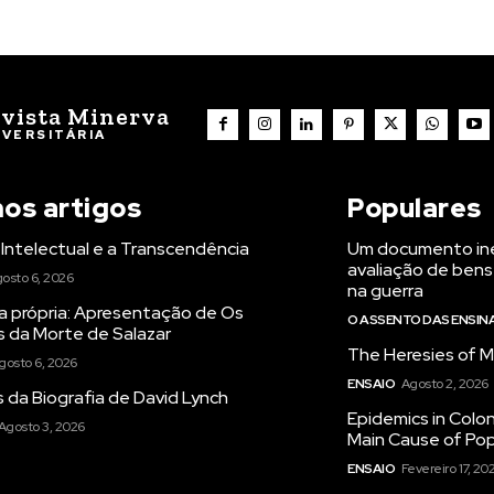
vista Minerva
IVERSITÁRIA
mos artigos
Populares
Intelectual e a Transcendência
Um documento iné
avaliação de bens
osto 6, 2026
na guerra
a própria: Apresentação de Os
O ASSENTO DAS ENSI
s da Morte de Salazar
The Heresies of M
gosto 6, 2026
ENSAIO
Agosto 2, 2026
 da Biografia de David Lynch
Epidemics in Colon
Agosto 3, 2026
Main Cause of Pop
ENSAIO
Fevereiro 17, 20