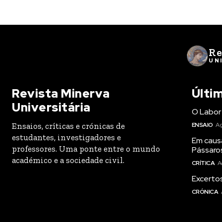
Re
UN
Revista Minerva
Últi
Universitária
O Labor 
Ensaios, críticas e crónicas de
ENSAIO
Ag
estudantes, investigadores e
Em caus
professores. Uma ponte entre o mundo
Pássaro
académico e a sociedade civil.
CRÍTICA
A
Excertos
CRÓNICA