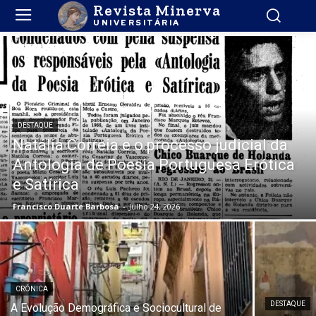
Revista Minerva
UNIVERSITÁRIA
DESTAQUE
Natália Correia e o processo judicial da
Antologia de Poesia Portuguesa Erótica
e Satírica
Francisco Duarte Barbosa
-
Julho 24, 2026
CRÓNICA
DESTAQUE
A Evolução Demográfica e Sociocultural de