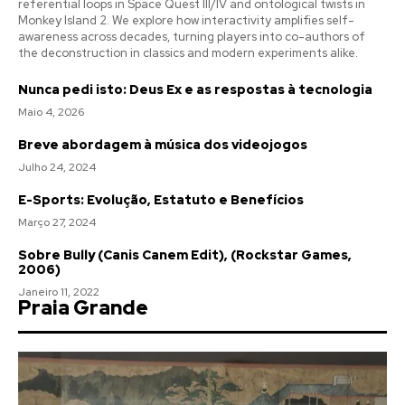
referential loops in Space Quest III/IV and ontological twists in
Monkey Island 2. We explore how interactivity amplifies self-
awareness across decades, turning players into co-authors of
the deconstruction in classics and modern experiments alike.
Nunca pedi isto: Deus Ex e as respostas à tecnologia
Maio 4, 2026
Breve abordagem à música dos videojogos
Julho 24, 2024
E-Sports: Evolução, Estatuto e Benefícios
Março 27, 2024
Sobre Bully (Canis Canem Edit), (Rockstar Games,
2006)
Janeiro 11, 2022
Praia Grande