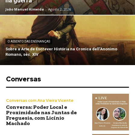
na guerra
João Manuel Almeida
-
Agosto 2, 2026
O ASSENTO DAS ENSINANÇAS
Sobre a Arte de Escrever História na Cronica dell’Anonimo
Romano, séc. XIV
Conversas
Conversas com Ana Vieira Vicente
Conversa: Poder Local e
Proximidade nas Juntas de
Freguesia, com Licínio
Machado