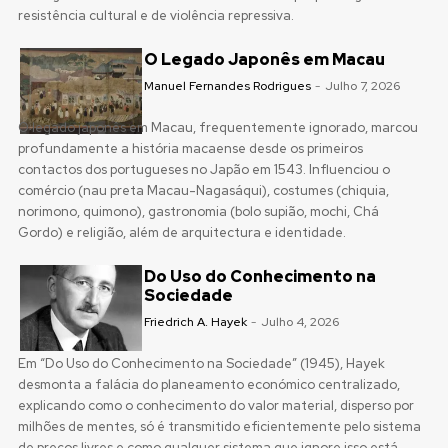
resistência cultural e de violência repressiva.
O Legado Japonês em Macau
Manuel Fernandes Rodrigues
-
Julho 7, 2026
O legado japonês em Macau, frequentemente ignorado, marcou
profundamente a história macaense desde os primeiros
contactos dos portugueses no Japão em 1543. Influenciou o
comércio (nau preta Macau-Nagasáqui), costumes (chiquia,
norimono, quimono), gastronomia (bolo supião, mochi, Chá
Gordo) e religião, além de arquitectura e identidade.
Do Uso do Conhecimento na
Sociedade
Friedrich A. Hayek
-
Julho 4, 2026
Em “Do Uso do Conhecimento na Sociedade” (1945), Hayek
desmonta a falácia do planeamento económico centralizado,
explicando como o conhecimento do valor material, disperso por
milhões de mentes, só é transmitido eficientemente pelo sistema
de preços livres e como qualquer sistema que ignore isso está