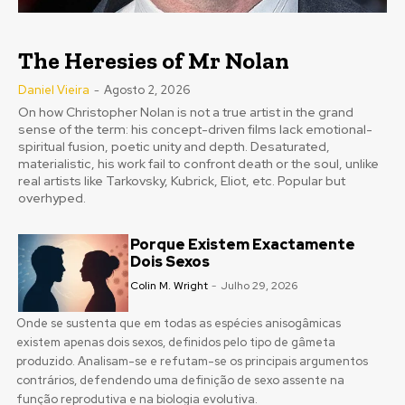
The Heresies of Mr Nolan
Daniel Vieira
-
Agosto 2, 2026
On how Christopher Nolan is not a true artist in the grand
sense of the term: his concept-driven films lack emotional-
spiritual fusion, poetic unity and depth. Desaturated,
materialistic, his work fail to confront death or the soul, unlike
real artists like Tarkovsky, Kubrick, Eliot, etc. Popular but
overhyped.
Porque Existem Exactamente
Dois Sexos
Colin M. Wright
-
Julho 29, 2026
Onde se sustenta que em todas as espécies anisogâmicas
existem apenas dois sexos, definidos pelo tipo de gâmeta
produzido. Analisam-se e refutam-se os principais argumentos
contrários, defendendo uma definição de sexo assente na
função reprodutiva e na biologia evolutiva.