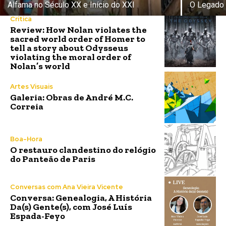
Alfama no Século XX e Início do XXI
O Legado
Crítica
Review: How Nolan violates the
sacred world order of Homer to
tell a story about Odysseus
violating the moral order of
Nolan’s world
Artes Visuais
Galeria: Obras de André M.C.
Correia
Boa-Hora
O restauro clandestino do relógio
do Panteão de Paris
Conversas com Ana Vieira Vicente
Conversa: Genealogia, A História
Da(s) Gente(s), com José Luís
Espada-Feyo